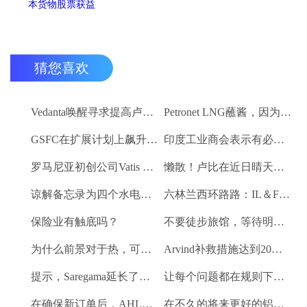
猜您喜欢
Vedanta唤醒寻求提高卢比。25-30亿卢比
Petronet LNG蘸酱，因为RBI禁令新鲜FII购买
GSFC在扩展计划上飙升2％
印度工业商会表示有必要进一步推动家庭消费和私人投资
罗马尼亚初创公司Vatis Tech为其人工智能在线语音识别平台筹集了20万欧元
懒散！卢比在近日晴天结束
谅解备忘录为四个水电项目的发展，总容量为293兆瓦
六林兰西环路路：IL＆FS运输汇编2％
保险业有触底吗？
不要徒步旅馆，等待明确的工资和价格通胀迹象，IMF告诉喂养
为什么前景对于热，可再生和石油和天然气项目稳定？
Arvind补救措施达到20％的上路
提示，Saregama延长了强大的卷
让每个问题都在规则下讨论议会：PM Modi.
在确保新订单后，AHLUWALIA合同率获3％
在不久的将来更好的铝业股票的时间？