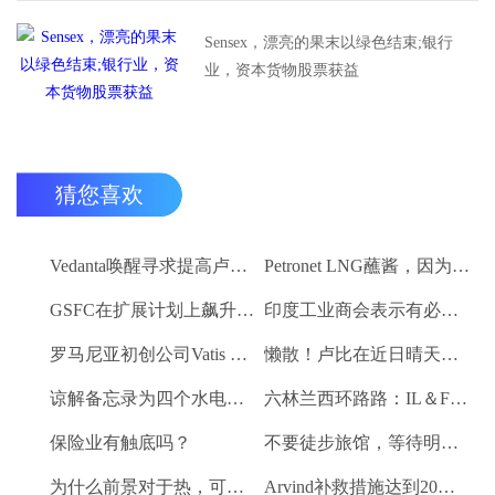
Sensex，漂亮的果末以绿色结束;银行
业，资本货物股票获益
猜您喜欢
Vedanta唤醒寻求提高卢比。25-30亿卢比
Petronet LNG蘸酱，因为RBI禁令新鲜FII购买
GSFC在扩展计划上飙升2％
印度工业商会表示有必要进一步推动家庭消费和私人投资
罗马尼亚初创公司Vatis Tech为其人工智能在线语音识别平台筹集了20万欧元
懒散！卢比在近日晴天结束
谅解备忘录为四个水电项目的发展，总容量为293兆瓦
六林兰西环路路：IL＆FS运输汇编2％
保险业有触底吗？
不要徒步旅馆，等待明确的工资和价格通胀迹象，IMF告诉喂养
为什么前景对于热，可再生和石油和天然气项目稳定？
Arvind补救措施达到20％的上路