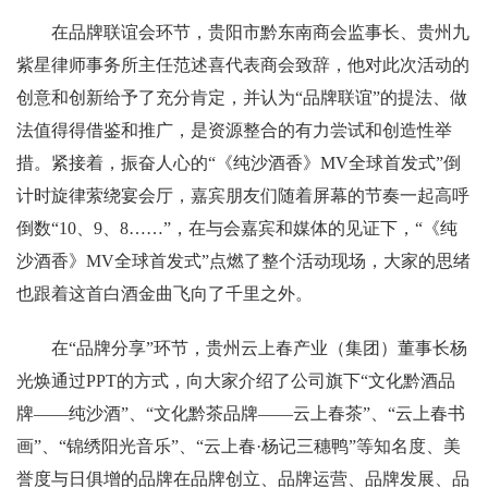
在品牌联谊会环节，贵阳市黔东南商会监事长、贵州九
紫星律师事务所主任范述喜代表商会致辞，他对此次活动的
创意和创新给予了充分肯定，并认为“品牌联谊”的提法、做
法值得得借鉴和推广，是资源整合的有力尝试和创造性举
措。紧接着，振奋人心的“《纯沙酒香》MV全球首发式”倒
计时旋律萦绕宴会厅，嘉宾朋友们随着屏幕的节奏一起高呼
倒数“10、9、8……”，在与会嘉宾和媒体的见证下，“《纯
沙酒香》MV全球首发式”点燃了整个活动现场，大家的思绪
也跟着这首白酒金曲飞向了千里之外。
在“品牌分享”环节，贵州云上春产业（集团）董事长杨
光焕通过PPT的方式，向大家介绍了公司旗下“文化黔酒品
牌——纯沙酒”、“文化黔茶品牌——云上春茶”、“云上春书
画”、“锦绣阳光音乐”、“云上春·杨记三穗鸭”等知名度、美
誉度与日俱增的品牌在品牌创立、品牌运营、品牌发展、品