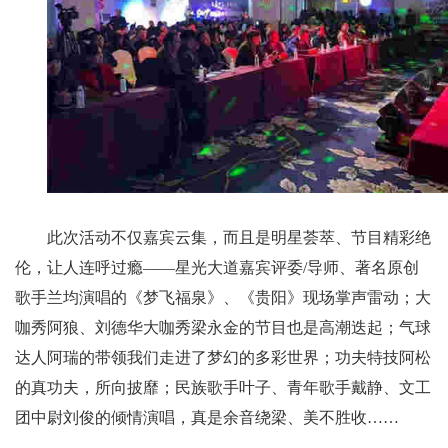
此次活动不仅嘉宾云集，而且是明星荟萃、节目精彩绝
伦，让人连呼过瘾——星光大道嘉宾评委/导师、著名原创
歌手兰均演唱的《梦飞福泉》、《贵阳》现场掌声雷动；大
咖秀阿狼、刘德华大咖秀梁永金的节目也是高潮迭起；气球
达人阿瑞的带领我们走进了梦幻的多彩世界；功夫特技阿松
的真功夫，所向披靡；民族歌手叶子、青年歌手戴静、文工
团中尉刘俊的倾情演唱，真是余音绕梁、美不胜收……