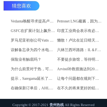
猜您喜欢
Vedanta唤醒寻求提高卢比。25-30亿卢比
Petronet LNG蘸酱，因为RBI禁令新鲜FII购买
GSFC在扩展计划上飙升2％
印度工业商会表示有必要进一步推动家庭消费和私人投资
罗马尼亚初创公司Vatis Tech为其人工智能在线语音识别平台筹集了20万欧元
懒散！卢比在近日晴天结束
谅解备忘录为四个水电项目的发展，总容量为293兆瓦
六林兰西环路路：IL＆FS运输汇编2％
保险业有触底吗？
不要徒步旅馆，等待明确的工资和价格通胀迹象，IMF告诉喂养
为什么前景对于热，可再生和石油和天然气项目稳定？
Arvind补救措施达到20％的上路
提示，Saregama延长了强大的卷
让每个问题都在规则下讨论议会：PM Modi.
在确保新订单后，AHLUWALIA合同率获3％
在不久的将来更好的铝业股票的时间？
Copyright © 2017-2021
贵州热线
All Rights Reserved