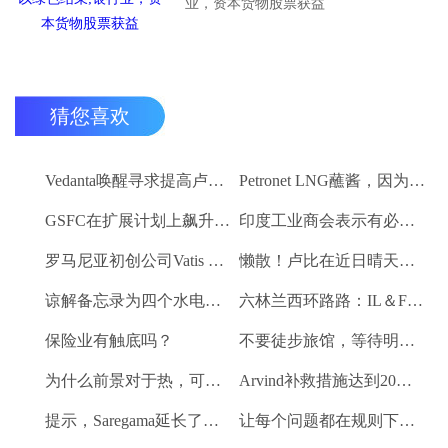
业，资本货物股票获益
猜您喜欢
Vedanta唤醒寻求提高卢比。25-30亿卢比
Petronet LNG蘸酱，因为RBI禁令新鲜FII购买
GSFC在扩展计划上飙升2％
印度工业商会表示有必要进一步推动家庭消费和私人投资
罗马尼亚初创公司Vatis Tech为其人工智能在线语音识别平台筹集了20万欧元
懒散！卢比在近日晴天结束
谅解备忘录为四个水电项目的发展，总容量为293兆瓦
六林兰西环路路：IL＆FS运输汇编2％
保险业有触底吗？
不要徒步旅馆，等待明确的工资和价格通胀迹象，IMF告诉喂养
为什么前景对于热，可再生和石油和天然气项目稳定？
Arvind补救措施达到20％的上路
提示，Saregama延长了强大的卷
让每个问题都在规则下讨论议会：PM Modi.