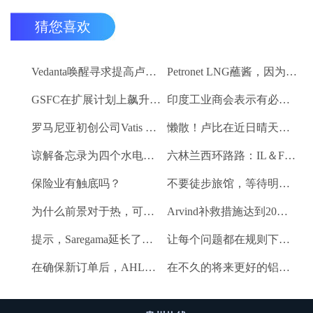
猜您喜欢
Vedanta唤醒寻求提高卢比。25-30亿卢比
Petronet LNG蘸酱，因为RBI禁令新鲜FII购买
GSFC在扩展计划上飙升2％
印度工业商会表示有必要进一步推动家庭消费和私人投资
罗马尼亚初创公司Vatis Tech为其人工智能在线语音识别平台筹集了20万欧元
懒散！卢比在近日晴天结束
谅解备忘录为四个水电项目的发展，总容量为293兆瓦
六林兰西环路路：IL＆FS运输汇编2％
保险业有触底吗？
不要徒步旅馆，等待明确的工资和价格通胀迹象，IMF告诉喂养
为什么前景对于热，可再生和石油和天然气项目稳定？
Arvind补救措施达到20％的上路
提示，Saregama延长了强大的卷
让每个问题都在规则下讨论议会：PM Modi.
在确保新订单后，AHLUWALIA合同率获3％
在不久的将来更好的铝业股票的时间？