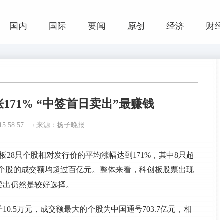
国内
国际
要闻
原创
经济
财
171% “中签首日卖出”最赚钱
5:58:57
来源：扬子晚报
板28只个股相对发行价的平均涨幅达到171%，其中8只超
单只个股的成交额均超过百亿元。整体来看，科创板股票出现
卖出仍然是较好选择。
0.5万元，成交额最大的个股为中国通号703.7亿元，相