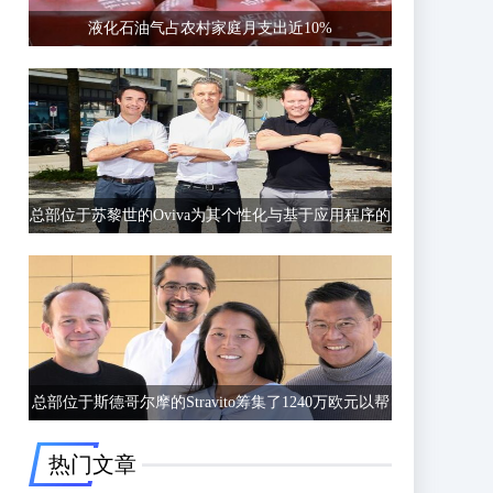
液化石油气占农村家庭月支出近10%
总部位于苏黎世的Oviva为其个性化与基于应用程序的
饮食和生活方式指导筹集了6750万欧元的C轮融资
总部位于斯德哥尔摩的Stravito筹集了1240万欧元以帮
助公司更好地了解客户行为
热门文章