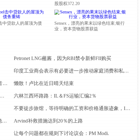
股股权372.20
Steel击中贷款人的屋顶为债
Sensex，漂亮的果末以绿色结束;银行
业，资本货物股票获益
Petronet LNG蘸酱，因为RBI禁令新鲜FII购买
印度工业商会表示有必要进一步推动家庭消费和私人投资
罗马尼亚初创公司Vatis Tech为其人工智能在线语音识别平台筹集了20万欧元
懒散！卢比在近日晴天结束
忘录为四个水电项目的发展，总容量为293兆瓦
六林兰西环路路：IL＆FS运输汇编2％
不要徒步旅馆，等待明确的工资和价格通胀迹象，IMF告诉喂养
为什么前景对于热，可再生和石油和天然气项目稳定？
Arvind补救措施达到20％的上路
让每个问题都在规则下讨论议会：PM Modi.