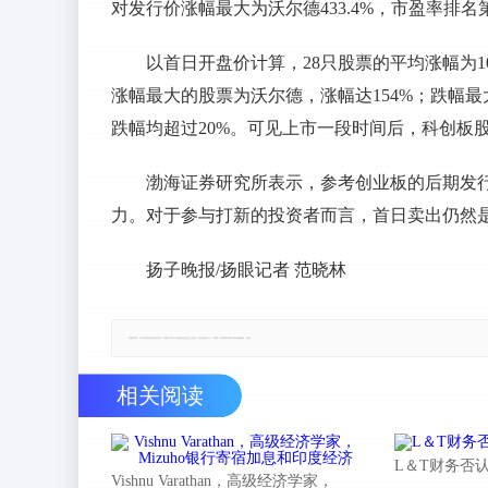
对发行价涨幅最大为沃尔德433.4%，市盈率排名第
以首日开盘价计算，28只股票的平均涨幅为10
涨幅最大的股票为沃尔德，涨幅达154%；跌幅
跌幅均超过20%。可见上市一段时间后，科创板
渤海证券研究所表示，参考创业板的后期发
力。对于参与打新的投资者而言，首日卖出仍然
扬子晚报/扬眼记者 范晓林
郑重声明：本文版权归原作者所有，转载文章仅为传播更多信息之目的，如有侵权行为，请第一时间联系我们修改或删除，多谢。
相关阅读
L＆T财务否
Vishnu Varathan，高级经济学家，