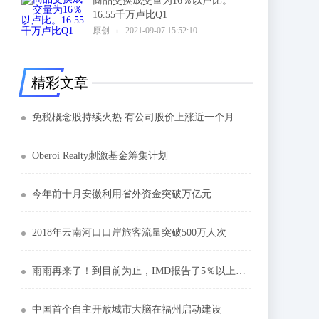
商品交换成交量为16％以卢比。
16.55千万卢比Q1
6
原创
2021-09-07 15:52:10
精彩文章
免税概念股持续火热 有公司股价上涨近一个月已翻倍
Oberoi Realty刺激基金筹集计划
今年前十月安徽利用省外资金突破万亿元
2018年云南河口口岸旅客流量突破500万人次
雨雨再来了！到目前为止，IMD报告了5％以上的平均季风
中国首个自主开放城市大脑在福州启动建设