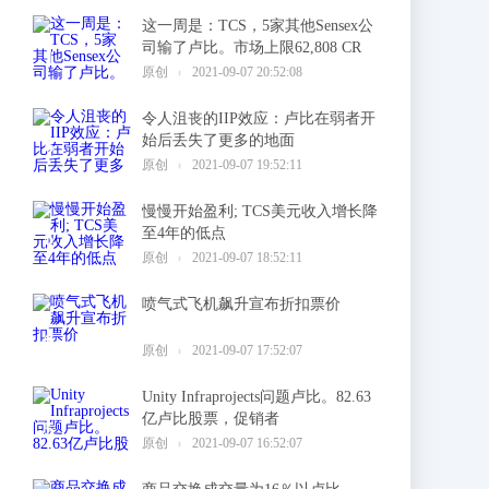
这一周是：TCS，5家其他Sensex公
司输了卢比。市场上限62,808 CR
1
原创
2021-09-07 20:52:08
令人沮丧的IIP效应：卢比在弱者开
始后丢失了更多的地面
2
原创
2021-09-07 19:52:11
慢慢开始盈利; TCS美元收入增长降
至4年的低点
3
原创
2021-09-07 18:52:11
喷气式飞机飙升宣布折扣票价
4
原创
2021-09-07 17:52:07
Unity Infraprojects问题卢比。82.63
亿卢比股票，促销者
5
原创
2021-09-07 16:52:07