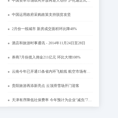
中国资本市场双向开放再迎大动作 沪伦通正式启动
中国运用政府采购政策支持脱贫攻坚
2月份一线城市 新房成交面积环比降48%
酒店和旅游时事通讯 - 2014年11月24日至28日
券商7月份揽入佣金211亿元 环比大增108%
云南今年已开通15条省内环飞航线 航空市场有序恢复
贵阳旅游再添新亮点 云顶滑雪场开门迎客
天津有序降低社保费率 今年预计为企业“减负”77亿元