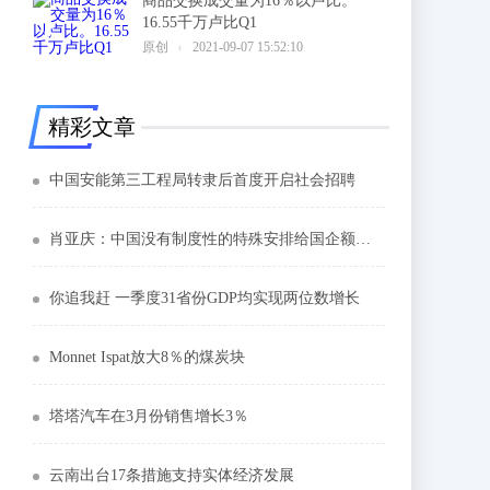
商品交换成交量为16％以卢比。
16.55千万卢比Q1
6
原创
2021-09-07 15:52:10
精彩文章
中国安能第三工程局转隶后首度开启社会招聘
肖亚庆：中国没有制度性的特殊安排给国企额外补助
你追我赶 一季度31省份GDP均实现两位数增长
Monnet Ispat放大8％的煤炭块
塔塔汽车在3月份销售增长3％
云南出台17条措施支持实体经济发展