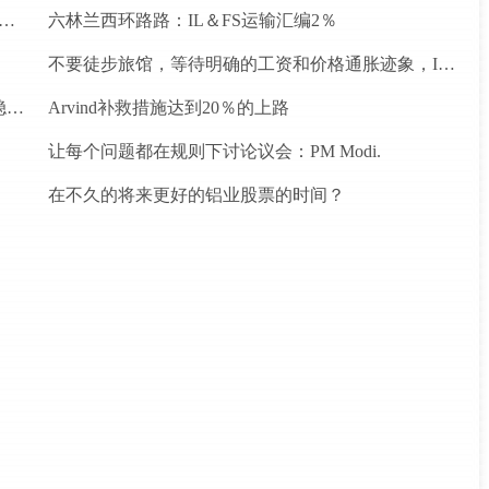
忘录为四个水电项目的发展，总容量为293兆瓦
六林兰西环路路：IL＆FS运输汇编2％
不要徒步旅馆，等待明确的工资和价格通胀迹象，IMF告诉喂养
为什么前景对于热，可再生和石油和天然气项目稳定？
Arvind补救措施达到20％的上路
让每个问题都在规则下讨论议会：PM Modi.
在不久的将来更好的铝业股票的时间？