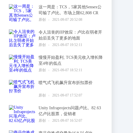
这一周是：TCS，5家其他Sensex公
司输了卢比。市场上限62,808 CR
1
原创
2021-09-07 20:52:08
令人沮丧的IIP效应：卢比在弱者开
始后丢失了更多的地面
2
原创
2021-09-07 19:52:11
慢慢开始盈利; TCS美元收入增长降
至4年的低点
3
原创
2021-09-07 18:52:11
喷气式飞机飙升宣布折扣票价
4
原创
2021-09-07 17:52:07
Unity Infraprojects问题卢比。82.63
亿卢比股票，促销者
5
原创
2021-09-07 16:52:07