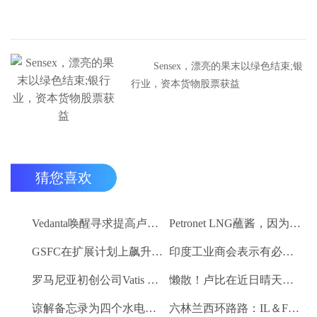
Sensex，漂亮的果末以绿色结束;银
行业，资本货物股票获益
猜您喜欢
Vedanta唤醒寻求提高卢比。25-30亿卢比
Petronet LNG蘸酱，因为RBI禁令新鲜FII购买
GSFC在扩展计划上飙升2％
印度工业商会表示有必要进一步推动家庭消费和私人投资
罗马尼亚初创公司Vatis Tech为其人工智能在线语音识别平台筹集了20万欧元
懒散！卢比在近日晴天结束
谅解备忘录为四个水电项目的发展，总容量为293兆瓦
六林兰西环路路：IL＆FS运输汇编2％