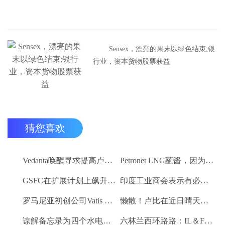
Sensex，漂亮的果末以绿色结束;银
行业，资本货物股票获益
猜您喜欢
Vedanta唤醒寻求提高卢比。25-30亿卢比
Petronet LNG蘸酱，因为RBI禁令新鲜FII购买
GSFC在扩展计划上飙升2％
印度工业商会表示有必要进一步推动家庭消费和私人投资
罗马尼亚初创公司Vatis Tech为其人工智能在线语音识别平台筹集了20万欧元
懒散！卢比在近日晴天结束
谅解备忘录为四个水电项目的发展，总容量为293兆瓦
六林兰西环路路：IL＆FS运输汇编2％