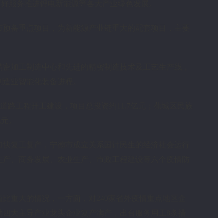
更好服务推进锂电新能源等各大产业绿色发展。
市预备重点项目，为新能源产业链重大的配套项目，主要
精密加工制造中心和先进的精密制造技术及工艺生产线，
制造业智能化装备进程。
道路工程开工建设，项目总投资约11.7亿元；蕉城区民族
亿元。
加快复工复产，宁德市成立关系国计民生的经济社会运行
生产、商务发展、农业生产、市政工程建设等六个疫情防
比重大的情况，一方面，对240家省外疫情重点地区企
动四大主导产业龙头企业复产满产，出台服务用工8条措