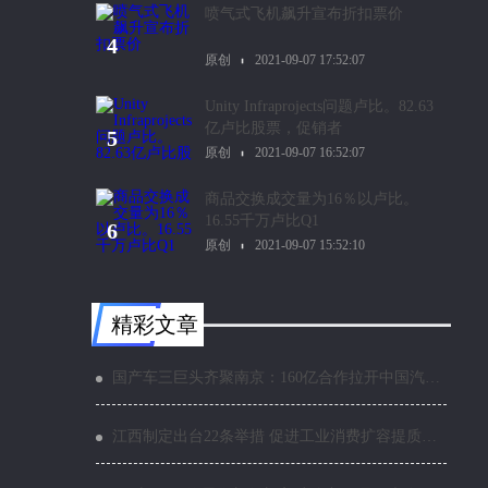
喷气式飞机飙升宣布折扣票价
4
原创
2021-09-07 17:52:07
Unity Infraprojects问题卢比。82.63
亿卢比股票，促销者
5
原创
2021-09-07 16:52:07
商品交换成交量为16％以卢比。
16.55千万卢比Q1
6
原创
2021-09-07 15:52:10
精彩文章
国产车三巨头齐聚南京：160亿合作拉开中国汽车产业变革序幕
江西制定出台22条举措 促进工业消费扩容提质稳增长