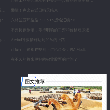
印度工业商会表示有必要进一步推动家庭消费和私人投资
罗马尼亚初创公司Vatis Tech为其人工智能在线语音识别平台筹集了20万欧元
懒散！卢比在近日晴天结束
谅解备忘录为四个水电项目的发展，总容量为293兆瓦
六林兰西环路路：IL＆FS运输汇编2％
不要徒步旅馆，等待明确的工资和价格通胀迹象，IMF告诉喂养
为什么前景对于热，可再生和石油和天然气项目稳定？
Arvind补救措施达到20％的上路
让每个问题都在规则下讨论议会：PM Modi.
在不久的将来更好的铝业股票的时间？
图文推荐