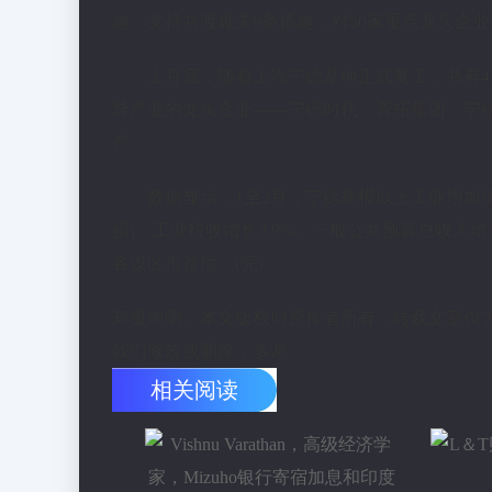
施、支持共渡难关9条措施，对50家重点龙头企
上月底，随着上汽宁德基地正式复工，共有4
导产业的龙头企业——宁德时代、青拓集团、宁
产。
数据显示，1至2月，宁德规模以上工业增加值同
损)，工业税收增长3.9%，一般公共预算总收入增
各设区市首位。(完)
郑重声明：本文版权归原作者所有，转载文章仅
我们修改或删除，多谢。
相关阅读