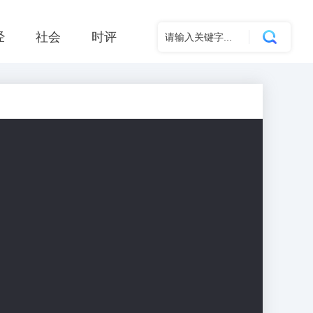
经
社会
时评