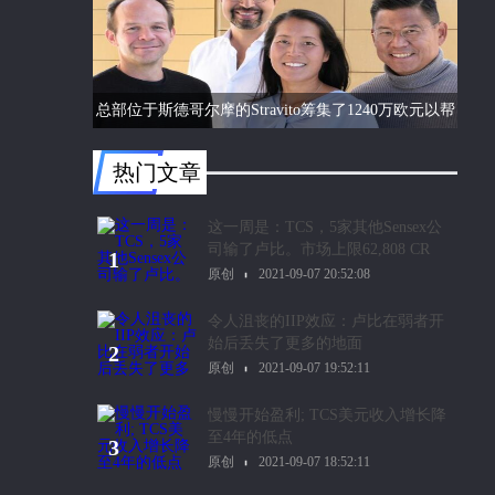
总部位于斯德哥尔摩的Stravito筹集了1240万欧元以帮
助公司更好地了解客户行为
热门文章
这一周是：TCS，5家其他Sensex公
司输了卢比。市场上限62,808 CR
1
原创
2021-09-07 20:52:08
令人沮丧的IIP效应：卢比在弱者开
始后丢失了更多的地面
2
原创
2021-09-07 19:52:11
慢慢开始盈利; TCS美元收入增长降
至4年的低点
3
原创
2021-09-07 18:52:11