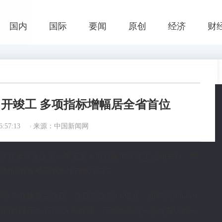
国内
国际
要闻
原创
经济
财
开竣工 多项指标增幅居全省首位
:57:13
来源：中国新闻网
东侨经济技术开发区第一季度重大项目集中开竣工活动举行，宁
密智能装备精密制造项目集中开工。
德市在建重点项目，项目总投资1.6亿元，面积约18848.9
到日处理污水4万立方米标准，污水水质进一步提升达到一