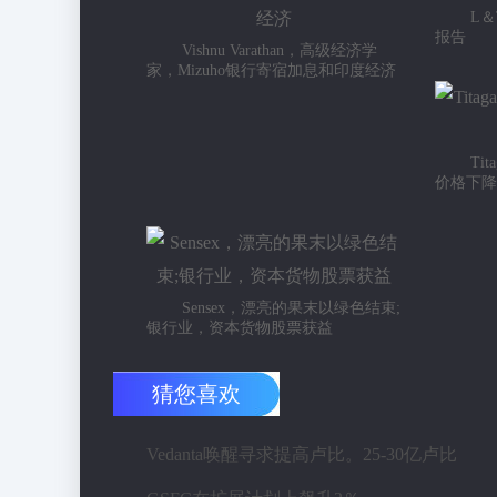
L
报告
Vishnu Varathan，高级经济学
家，Mizuho银行寄宿加息和印度经济
Ti
价格下降
Sensex，漂亮的果末以绿色结束;
银行业，资本货物股票获益
猜您喜欢
Vedanta唤醒寻求提高卢比。25-30亿卢比