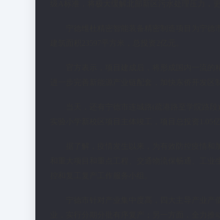
级A标准，将极大缓解北部新区污水处理压力，
宁德维杜精密智能装备精密制造项目为宁德
建筑面积23597平方米，总投资2亿元。
官方表示，项目建成后，将形成国内一流的
进一步完善新能源产业链配套，加快东侨开发区
当天，还有宁德市连城路(疏港路至学院路段)
实验小学新校区项目主体竣工，项目总投资1.05
据了解，疫情发生以来，为有效防控疫情和
和重大项目和重点工程、交通物流保畅通、工业
控和复工复产工作服务小组。
宁德市针对产业集中度高，四大主导产业产值
业，实行分期分批有序复产；另一方面，全力推