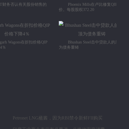
＆T财务否认有关股份销售的
Phoenix Mills在卢比修复QIP楼
价。每股股权372.20
tagarh Wagons在折扣价格QIP
Bhushan Steel击中贷款人的屋顶
4％
为债务重铸
Petronet LNG蘸酱，因为RBI禁令新鲜FII购买