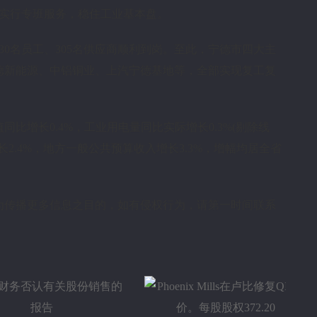
业实行专班服务，稳住工业基本盘。
30名员工、305名供应商顺利到岗。至此，宁德市四大主
德新能源、中铝铜业、上汽宁德基地等，全部实现复工复
比增长0.4%，工业用电量同比实际增长0.3%(剔除线
长2.4%，地方一般公共预算收入增长3.3%，增幅均居全省
为传播更多信息之目的，如有侵权行为，请第一时间联系