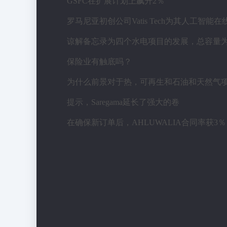
GSFC在扩展计划上飙升2％
保险业有触底吗？
提示，Saregama延长了强大的卷
在确保新订单后，AHLUWALIA合同率获3％