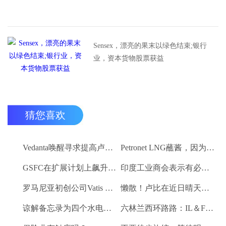
Sensex，漂亮的果末以绿色结束;银行
业，资本货物股票获益
猜您喜欢
Vedanta唤醒寻求提高卢比。25-30亿卢比
Petronet LNG蘸酱，因为RBI禁令新鲜FII购买
GSFC在扩展计划上飙升2％
印度工业商会表示有必要进一步推动家庭消费和私人投资
罗马尼亚初创公司Vatis Tech为其人工智能在线语音识别平台筹集了20万欧元
懒散！卢比在近日晴天结束
谅解备忘录为四个水电项目的发展，总容量为293兆瓦
六林兰西环路路：IL＆FS运输汇编2％