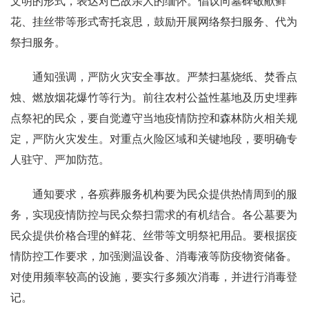
文明的形式，表达对已故亲人的缅怀。倡议向墓碑敬献鲜
花、挂丝带等形式寄托哀思，鼓励开展网络祭扫服务、代为
祭扫服务。
通知强调，严防火灾安全事故。严禁扫墓烧纸、焚香点
烛、燃放烟花爆竹等行为。前往农村公益性墓地及历史埋葬
点祭祀的民众，要自觉遵守当地疫情防控和森林防火相关规
定，严防火灾发生。对重点火险区域和关键地段，要明确专
人驻守、严加防范。
通知要求，各殡葬服务机构要为民众提供热情周到的服
务，实现疫情防控与民众祭扫需求的有机结合。各公墓要为
民众提供价格合理的鲜花、丝带等文明祭祀用品。要根据疫
情防控工作要求，加强测温设备、消毒液等防疫物资储备。
对使用频率较高的设施，要实行多频次消毒，并进行消毒登
记。