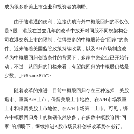
成为很多赴美上市企业和投资者的期盼。
由于陆港通的便利，迎接优质海外中概股回归的不仅仅
是A股，港股在过去几年的改革中放开对同股不同权架构公
司在港交所上市的限制，使得更多的中概股符合“回家”的条
件。近来随着美国监管政策持续收紧，以及AH市场制度改
革为中概股回归创造条件的背景下，多家中资企业已开始行
动，不过，从回归的门槛来看，有望能回归的中概股仍然是
少数。_i630znox87b">
随着改革的推进，目前中概股回归存在三种选择：美股
退市、重新A/H上市，保留美股上市地位、在A/H市场双重
上市和保留美股上市地位、在A/H市场第二上市。可见，绑
在中概股回归身上的枷锁依然较多，在多数中概股迫切“回
家”的期盼下，继续推进A股市场及科创板改革势在必行。