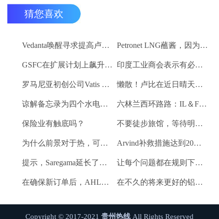
猜您喜欢
Vedanta唤醒寻求提高卢比。25-30亿卢比
Petronet LNG蘸酱，因为RBI禁令新鲜FII购买
GSFC在扩展计划上飙升2％
印度工业商会表示有必要进一步推动家庭消费和私人投资
罗马尼亚初创公司Vatis Tech为其人工智能在线语音识别平台筹集了20万欧元
懒散！卢比在近日晴天结束
谅解备忘录为四个水电项目的发展，总容量为293兆瓦
六林兰西环路路：IL＆FS运输汇编2％
保险业有触底吗？
不要徒步旅馆，等待明确的工资和价格通胀迹象，IMF告诉喂养
为什么前景对于热，可再生和石油和天然气项目稳定？
Arvind补救措施达到20％的上路
提示，Saregama延长了强大的卷
让每个问题都在规则下讨论议会：PM Modi.
在确保新订单后，AHLUWALIA合同率获3％
在不久的将来更好的铝业股票的时间？
Copyright © 2017-2021
贵州热线
All Rights Reserved