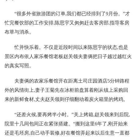
“很多外省旅游团的订单,我们都已经排到了9月份。”才
忙完餐饮部的工作安排,陈思宇又匆匆赶去客房部,指导客房
布草与消杀。
忙并快乐着。不仅是近段时间以来陈思宇的状态,也是
景区内布依人家乐餐馆老板赵关领夫妻俩把日子越过越红火
的真实写照。
夫妻俩的农家乐餐馆开在距离土司庄园酒店5分钟路程
外的风情街上,妻子王菊先在冰柜前盘算着刚从镇上采购回
来的新鲜食材,丈夫赵关领则仔细翻动着炭火箱里的烤鸡。
“还差火候,要再烤半小时。”关上烤箱,赵关领来到后院,
院里十几间包间正在紧张搭建。“搬到这里6年了,刚开始来
还是毛坯房,自己动手装修,好在餐馆弄起来以后生意一直都