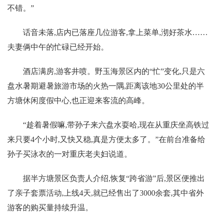
不错。”
话音未落,店内已落座几位游客,拿上菜单,沏好茶水……
夫妻俩中午的忙碌已经开始。
酒店满房,游客井喷。野玉海景区内的“忙”变化,只是六
盘水暑期避暑旅游市场的火热一隅,距离该地30公里处的半
方塘休闲度假中心,也正迎来客流的高峰。
“趁着暑假嘛,带孙子来六盘水耍哈,现在从重庆坐高铁过
来只要4个小时,又快又稳,真是方便太多了。”在前台准备给
孙子买泳衣的一对重庆老夫妇说道。
据半方塘景区负责人介绍,恢复“跨省游”后,景区便推出
了亲子套票活动,上线4天,就已经售出了3000余套,其中省外
游客的购买量持续升温。