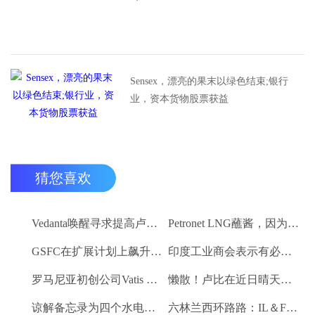
Sensex，漂亮的果末以绿色结束;银行
业，资本货物股票获益
猜您喜欢
Vedanta唤醒寻求提高卢比。25-30亿卢比
Petronet LNG蘸酱，因为RBI禁令新鲜FII购买
GSFC在扩展计划上飙升2％
印度工业商会表示有必要进一步推动家庭消费和私人投资
罗马尼亚初创公司Vatis Tech为其人工智能在线语音识别平台筹集了20万欧元
懒散！卢比在近日晴天结束
谅解备忘录为四个水电项目的发展，总容量为293兆瓦
六林兰西环路路：IL＆FS运输汇编2％