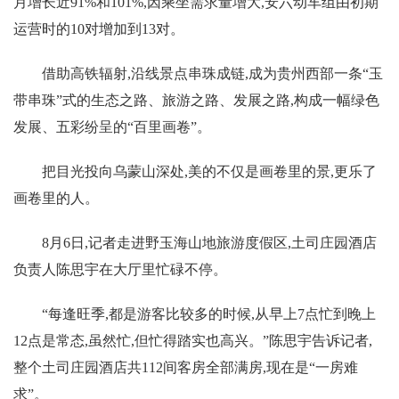
月增长近91%和101%,因乘坐需求量增大,安六动车组由初期
运营时的10对增加到13对。
借助高铁辐射,沿线景点串珠成链,成为贵州西部一条“玉
带串珠”式的生态之路、旅游之路、发展之路,构成一幅绿色
发展、五彩纷呈的“百里画卷”。
把目光投向乌蒙山深处,美的不仅是画卷里的景,更乐了
画卷里的人。
8月6日,记者走进野玉海山地旅游度假区,土司庄园酒店
负责人陈思宇在大厅里忙碌不停。
“每逢旺季,都是游客比较多的时候,从早上7点忙到晚上
12点是常态,虽然忙,但忙得踏实也高兴。”陈思宇告诉记者,
整个土司庄园酒店共112间客房全部满房,现在是“一房难
求”。