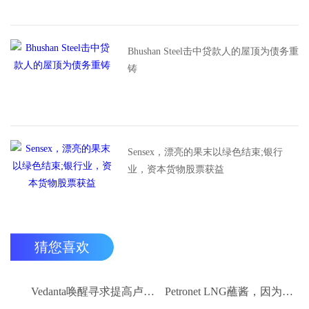
Bhushan Steel击中贷款人的屋顶为债务重
铸
Sensex，漂亮的果末以绿色结束;银行
业，资本货物股票获益
猜您喜欢
Vedanta唤醒寻求提高卢比。25-30亿卢比
Petronet LNG蘸酱，因为RBI禁令新鲜FII购买