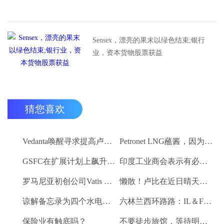
Sensex，漂亮的果末以绿色结束;银行
业，资本货物股票获益
猜您喜欢
Vedanta唤醒寻求提高卢比。25-30亿卢比
Petronet LNG蘸酱，因为RBI禁令新鲜FII购买
GSFC在扩展计划上飙升2％
印度工业商会表示有必要进一步推动家庭消费和私人投资
罗马尼亚初创公司Vatis Tech为其人工智能在线语音识别平台筹集了20万欧元
懒散！卢比在近日晴天结束
谅解备忘录为四个水电项目的发展，总容量为293兆瓦
六林兰西环路路：IL＆FS运输汇编2％
保险业有触底吗？
不要徒步旅馆，等待明确的工资和价格通胀迹象，IMF告诉喂养