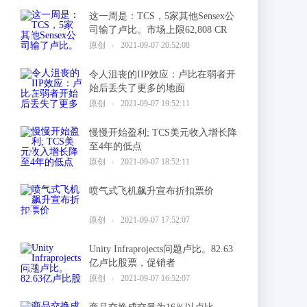
这一周是：TCS，5家其他Sensex公
司输了卢比。市场上限62,808 CR
1
原创
2021-09-07 20:52:08
令人沮丧的IIP效应：卢比在弱者开
始后丢失了更多的地面
2
原创
2021-09-07 19:52:11
慢慢开始盈利; TCS美元收入增长降
至4年的低点
3
原创
2021-09-07 18:52:11
喷气式飞机飙升宣布折扣票价
4
原创
2021-09-07 17:52:07
Unity Infraprojects问题卢比。82.63
亿卢比股票，促销者
5
原创
2021-09-07 16:52:07