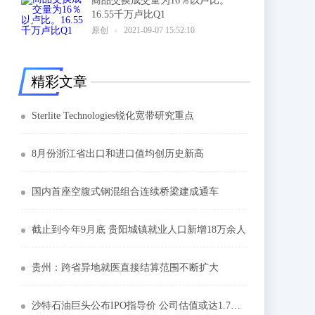
商品交换成交量为16％以卢比。
16.55千万卢比Q1
6
原创
2021-09-07 15:52:10
精彩文章
Sterlite Technologies锐化宽带研究重点
8月份浙江省出口和进口值均创历史新高
国内首座空腹式钢混组合连续桥梁建成通车
截止到今年9月底 贵阳城镇就业人口新增18万余人
贵州：跨省异地就医直接结算范围不断扩大
沙特石油巨头公布IPO指导价 公司估值或达1.7万亿美元