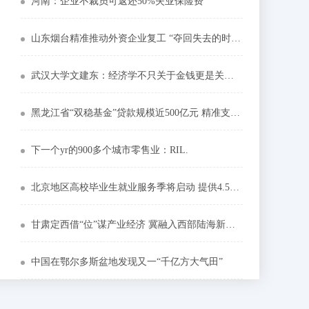
河南：企业不裁员可返还50%失业保险费
山东烟台精准推动外资企业复工 “夺回失去的时间”
武汉大学文建东：经济学不只关于金钱更是关于智慧
黑龙江省“双稳基金”贷款规模近500亿元 精准支持中小微企业发展
下一个yr的900多个城市零售业：RIL.
北京地区高校毕业生就业服务季将启动 提供4.5万个岗位
甘肃定西借“位”谋产业经济 冀融入西部陆海新通道
中国在鄂尔多斯盆地发现又一“千亿方大气田”