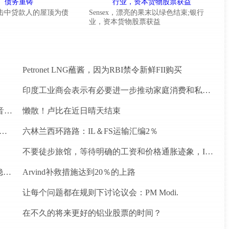
Steel击中贷款人的屋顶为债
Sensex，漂亮的果末以绿色结束;银行
业，资本货物股票获益
Petronet LNG蘸酱，因为RBI禁令新鲜FII购买
印度工业商会表示有必要进一步推动家庭消费和私人投资
罗马尼亚初创公司Vatis Tech为其人工智能在线语音识别平台筹集了20万欧元
懒散！卢比在近日晴天结束
忘录为四个水电项目的发展，总容量为293兆瓦
六林兰西环路路：IL＆FS运输汇编2％
不要徒步旅馆，等待明确的工资和价格通胀迹象，IMF告诉喂养
为什么前景对于热，可再生和石油和天然气项目稳定？
Arvind补救措施达到20％的上路
让每个问题都在规则下讨论议会：PM Modi.
在不久的将来更好的铝业股票的时间？