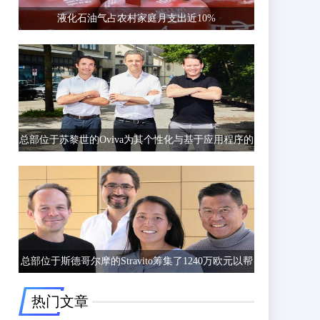
液化石油气占农村家庭月支出近10%
总部位于苏黎世的Oviva为其个性化与基于应用程序的
饮食和生活方式指导筹集了6750万欧元的C轮融资
总部位于斯德哥尔摩的Stravito筹集了1240万欧元以帮
助公司更好地了解客户行为
热门文章