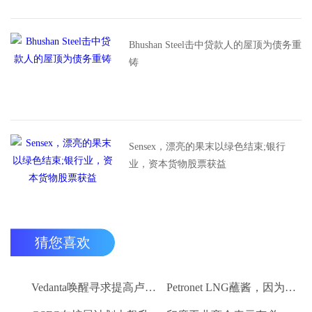
Bhushan Steel击中贷款人的屋顶为债务重
铸
Sensex，漂亮的果末以绿色结束;银行
业，资本货物股票获益
猜您喜欢
Vedanta唤醒寻求提高卢比。25-30亿卢比
Petronet LNG蘸酱，因为RBI禁令新鲜FII购买