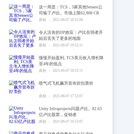
这一周是：TCS，5家其他Sensex公
司输了卢比。市场上限62,808 CR
1
原创
2021-09-07 20:52:08
令人沮丧的IIP效应：卢比在弱者开
始后丢失了更多的地面
2
原创
2021-09-07 19:52:11
慢慢开始盈利; TCS美元收入增长降
至4年的低点
3
原创
2021-09-07 18:52:11
喷气式飞机飙升宣布折扣票价
4
原创
2021-09-07 17:52:07
Unity Infraprojects问题卢比。82.63
亿卢比股票，促销者
5
原创
2021-09-07 16:52:07