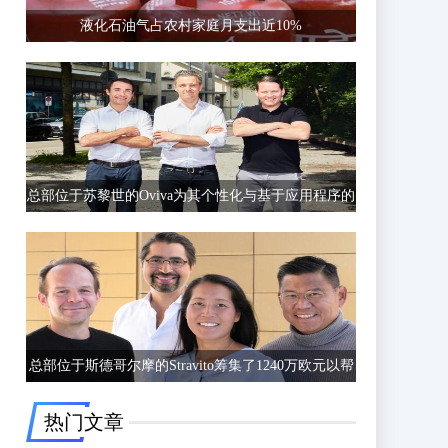
液化石油气占农村家庭月支出近10%
总部位于苏黎世的Oviva为其个性化与基于应用程序的
饮食和生活方式指导筹集了6750万欧元的C轮融资
总部位于斯德哥尔摩的Stravito筹集了1240万欧元以帮
助公司更好地了解客户行为
热门文章