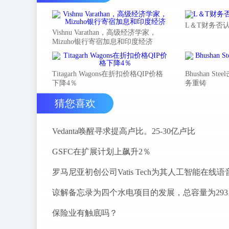
L＆T财务否
Vishnu Varathan，高级经济学家，
Mizuho银行寄宿加息和印度经济
Titagarh Wagons在折扣价格QIP价格
Bhushan 
下降4％
务重铸
猜您喜欢
Vedanta唤醒寻求提高卢比。25-30亿卢比
GSFC在扩展计划上飙升2％
谅解备
保险业有触底吗？