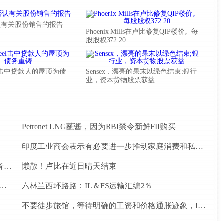
认有关股份销售的报告
Phoenix Mills在卢比修复QIP楼价。每
股股权372.20
Steel击中贷款人的屋顶为债
Sensex，漂亮的果末以绿色结束;银行
业，资本货物股票获益
Petronet LNG蘸酱，因为RBI禁令新鲜FII购买
印度工业商会表示有必要进一步推动家庭消费和私人投资
罗马尼亚初创公司Vatis Tech为其人工智能在线语音识别平台筹集了20万欧元
懒散！卢比在近日晴天结束
忘录为四个水电项目的发展，总容量为293兆瓦
六林兰西环路路：IL＆FS运输汇编2％
不要徒步旅馆，等待明确的工资和价格通胀迹象，IMF告诉喂养