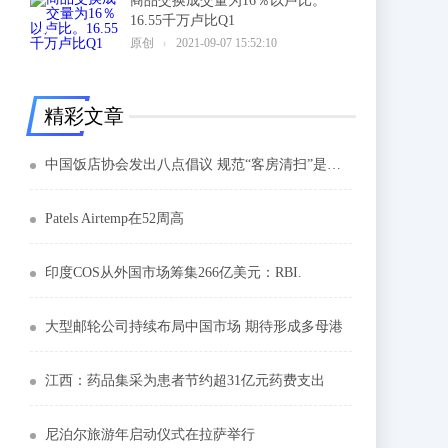
商品交换成交量为16％以卢比。
16.55千万卢比Q1
6
原创
2021-09-07 15:52:10
精彩文章
中国饭店协会发出八点倡议 规范“客房清扫”是重点
Patels Airtemp在52周高
印度COS从外国市场筹集266亿美元：RBI.
大型邮轮公司持续布局中国市场 期待形成多母港
江西：药品集采为患者节约超31亿元药费支出
尼泊尔旅游年启动仪式在拉萨举行