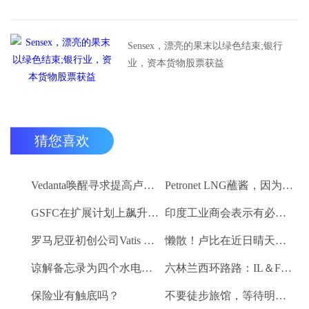
Sensex，漂亮的果末以绿色结束;银行
业，资本货物股票获益
猜您喜欢
Vedanta唤醒寻求提高卢比。25-30亿卢比
Petronet LNG蘸酱，因为RBI禁令新鲜FII购买
GSFC在扩展计划上飙升2％
印度工业商会表示有必要进一步推动家庭消费和私人投资
罗马尼亚初创公司Vatis Tech为其人工智能在线语音识别平台筹集了20万欧元
懒散！卢比在近日晴天结束
谅解备忘录为四个水电项目的发展，总容量为293兆瓦
六林兰西环路路：IL＆FS运输汇编2％
保险业有触底吗？
不要徒步旅馆，等待明确的工资和价格通胀迹象，IMF告诉喂养