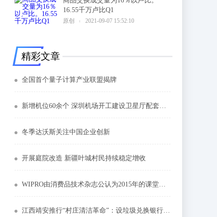
商品交换成交量为16％以卢比。
16.55千万卢比Q1
6
原创
2021-09-07 15:52:10
精彩文章
全国首个量子计算产业联盟揭牌
新增机位60余个 深圳机场开工建设卫星厅配套站坪
冬季达沃斯关注中国企业创新
开展庭院改造 新疆叶城村民持续稳定增收
WIPRO由消费品技术杂志公认为2015年的课堂外包
江西靖安推行“村庄清洁革命”：设垃圾兑换银行 大数据管理