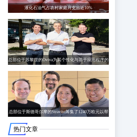
液化石油气占农村家庭月支出近10%
总部位于苏黎世的Oviva为其个性化与基于应用程序的
饮食和生活方式指导筹集了6750万欧元的C轮融资
总部位于斯德哥尔摩的Stravito筹集了1240万欧元以帮
助公司更好地了解客户行为
热门文章