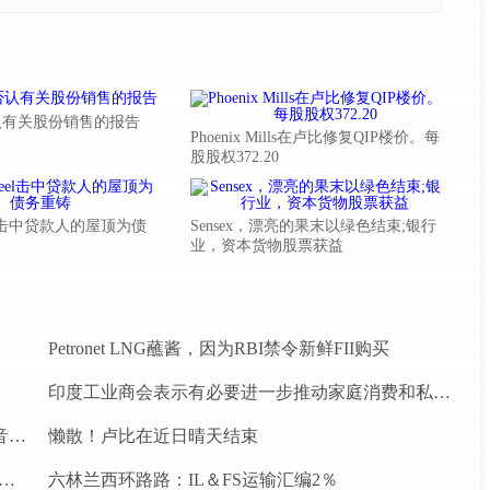
认有关股份销售的报告
Phoenix Mills在卢比修复QIP楼价。每
股股权372.20
Steel击中贷款人的屋顶为债
Sensex，漂亮的果末以绿色结束;银行
业，资本货物股票获益
Petronet LNG蘸酱，因为RBI禁令新鲜FII购买
印度工业商会表示有必要进一步推动家庭消费和私人投资
罗马尼亚初创公司Vatis Tech为其人工智能在线语音识别平台筹集了20万欧元
懒散！卢比在近日晴天结束
忘录为四个水电项目的发展，总容量为293兆瓦
六林兰西环路路：IL＆FS运输汇编2％