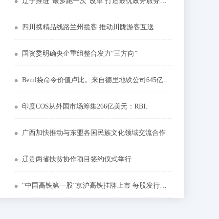
辽宁推进“最多跑一次”改革 打造最优政务服务通道
四川携精品线路兰州揽客 推动川陇游客互送
国资委明确央企重组整合发力“三方向”
Beml袋命令价值卢比。来自德里地铁公司645亿卢比
印度COS从外国市场筹集266亿美元：RBI.
广西加快推动与东盟各国民族文化领域交流合作
辽贵两省扶贫协作项目签约仪式举行
“中国高铁第一股”京沪高铁挂牌上市 每股发行价4.88元