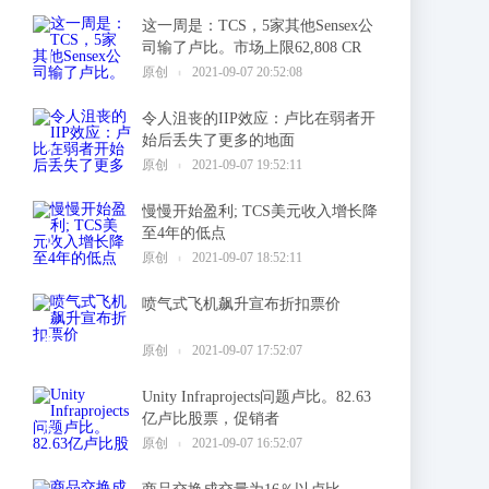
这一周是：TCS，5家其他Sensex公
司输了卢比。市场上限62,808 CR
1
原创
2021-09-07 20:52:08
令人沮丧的IIP效应：卢比在弱者开
始后丢失了更多的地面
2
原创
2021-09-07 19:52:11
慢慢开始盈利; TCS美元收入增长降
至4年的低点
3
原创
2021-09-07 18:52:11
喷气式飞机飙升宣布折扣票价
4
原创
2021-09-07 17:52:07
Unity Infraprojects问题卢比。82.63
亿卢比股票，促销者
5
原创
2021-09-07 16:52:07