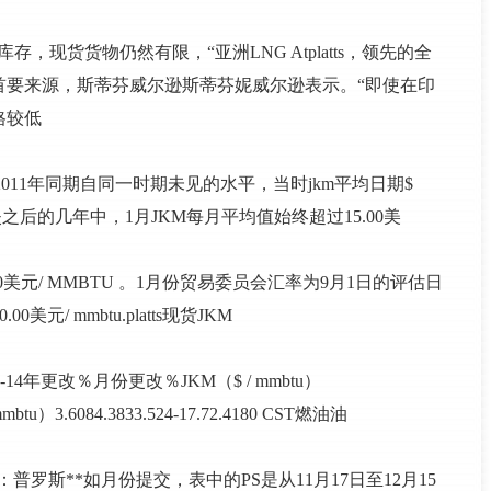
现货货物仍然有限，“亚洲LNG Atplatts，领先的全
首要来源，斯蒂芬威尔逊斯蒂芬妮威尔逊表示。“即使在印
格较低
到2011年同期自同一时期未见的水平，当时jkm平均日期$
丧失之后的几年中，1月JKM每月平均值始终超过15.00美
10美元/ MMBTU 。1月份贸易委员会汇率为9月1日的评估日
元/ mmbtu.platts现货JKM
14年更改％月份更改％JKM（$ / mmbtu）
/ mmbtu）3.6084.3833.524-17.72.4180 CST燃油油
 13.6Source：普罗斯**如月份提交，表中的PS是从11月17日至12月15