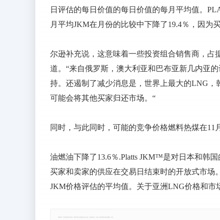
日评估的每日价值的每日价值的每月平均值。PLAT
月平均JKM在月份的比较中下降了19.4％，因
尔逊补充说，这意味着一些投资组合销售商，占
道。“来自俄罗斯，澳大利亚和巴布亚新几内亚
持。还遏制了减少消息是，世界上最大的LNG，韩
可能会将其他买家归还市场。“
同时，与此同时，可能的竞争价格燃料热煤在11月17
油燃油下降了13.6％.Platts JKM™是对日
买家和卖家的供应在交易日结束时的开放式市场。
JKM价格评估的平均值。关于亚洲LNG价格和市
郑重声明：本文版权归原作者所有，转载文章仅为传播更多信息之目的，如有侵权行为，请第一时间联系我们修改或删除，多谢。