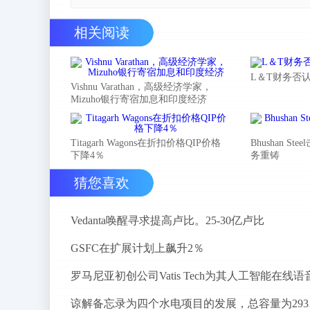
相关阅读
L＆T财务否
Vishnu Varathan，高级经济学家，
Mizuho银行寄宿加息和印度经济
Titagarh Wagons在折扣价格QIP价格
Bhushan 
下降4％
务重铸
猜您喜欢
Vedanta唤醒寻求提高卢比。25-30亿卢比
GSFC在扩展计划上飙升2％
谅解备