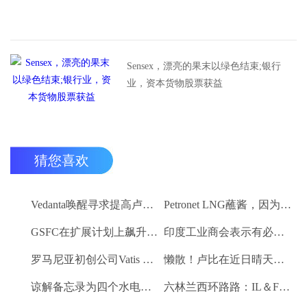
Sensex，漂亮的果末以绿色结束;银行
业，资本货物股票获益
猜您喜欢
Vedanta唤醒寻求提高卢比。25-30亿卢比
Petronet LNG蘸酱，因为RBI禁令新鲜FII购买
GSFC在扩展计划上飙升2％
印度工业商会表示有必要进一步推动家庭消费和私人投资
罗马尼亚初创公司Vatis Tech为其人工智能在线语音识别平台筹集了20万欧元
懒散！卢比在近日晴天结束
谅解备忘录为四个水电项目的发展，总容量为293兆瓦
六林兰西环路路：IL＆FS运输汇编2％