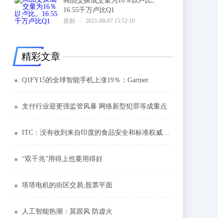
商品交换成交量为16％以卢比。
16.55千万卢比Q1
6
原创
2021-09-07 15:52:10
精彩文章
Q1FY15的全球智能手机上涨19％：Gartner.
支付行业迎更强监管风暴 网络新型犯罪等成重点
ITC：没有收到来自印度的食品安全和标准权威的任何沟通
“双千兆”用得上也要用得好
塔塔电机的街区交易;股票平面
人工智能热潮：莫跟风 防虚火