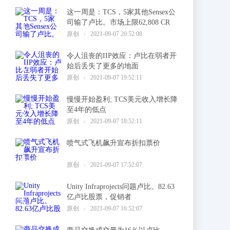
这一周是：TCS，5家其他Sensex公
司输了卢比。市场上限62,808 CR
1
原创
2021-09-07 20:52:08
令人沮丧的IIP效应：卢比在弱者开
始后丢失了更多的地面
2
原创
2021-09-07 19:52:11
慢慢开始盈利; TCS美元收入增长降
至4年的低点
3
原创
2021-09-07 18:52:11
喷气式飞机飙升宣布折扣票价
4
原创
2021-09-07 17:52:07
Unity Infraprojects问题卢比。82.63
亿卢比股票，促销者
5
原创
2021-09-07 16:52:07