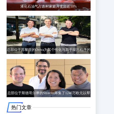
液化石油气占农村家庭月支出近10%
总部位于苏黎世的Oviva为其个性化与基于应用程序的
饮食和生活方式指导筹集了6750万欧元的C轮融资
总部位于斯德哥尔摩的Stravito筹集了1240万欧元以帮
助公司更好地了解客户行为
热门文章