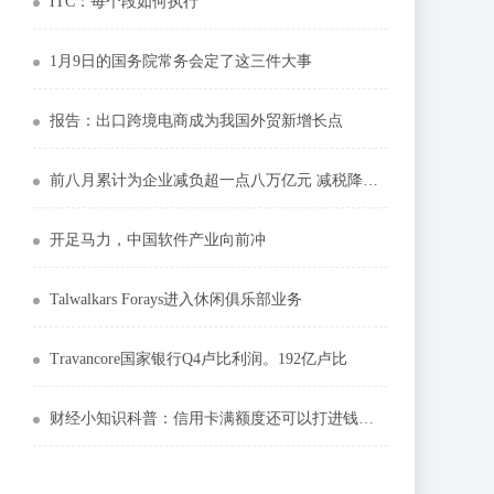
ITC：每个段如何执行
1月9日的国务院常务会定了这三件大事
报告：出口跨境电商成为我国外贸新增长点
前八月累计为企业减负超一点八万亿元 减税降费为市场主体添活力
开足马力，中国软件产业向前冲
Talwalkars Forays进入休闲俱乐部业务
Travancore国家银行Q4卢比利润。192亿卢比
财经小知识科普：信用卡满额度还可以打进钱吗当心会有风险