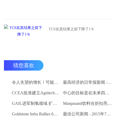
TCS在其结果之前下降了1％
猜您喜欢
令人失望的增长！可能在下面的估计值为2.7％
最高经济的日常报新闻 - 2015年7月9日
CCEA批准建立Agritech基础设施基金;卢比的分配预算。200亿卢比
中心的目标是在未来四个月内创建一个包含8000万农民的数据库
GAIL进军制氢领域 扩大其可再生能源产品组合
Manpasand饮料在折扣亮相时交易
Goldstone Infra Rallies 6％;计划出售聚合物绝缘人司
最佳公司新闻 - 2015年7月8日