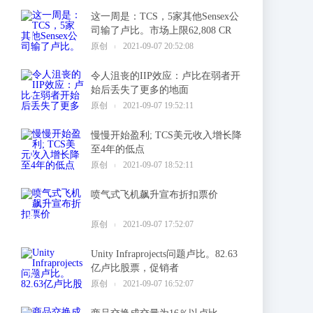
这一周是：TCS，5家其他Sensex公
司输了卢比。市场上限62,808 CR
1
原创
2021-09-07 20:52:08
令人沮丧的IIP效应：卢比在弱者开
始后丢失了更多的地面
2
原创
2021-09-07 19:52:11
慢慢开始盈利; TCS美元收入增长降
至4年的低点
3
原创
2021-09-07 18:52:11
喷气式飞机飙升宣布折扣票价
4
原创
2021-09-07 17:52:07
Unity Infraprojects问题卢比。82.63
亿卢比股票，促销者
5
原创
2021-09-07 16:52:07