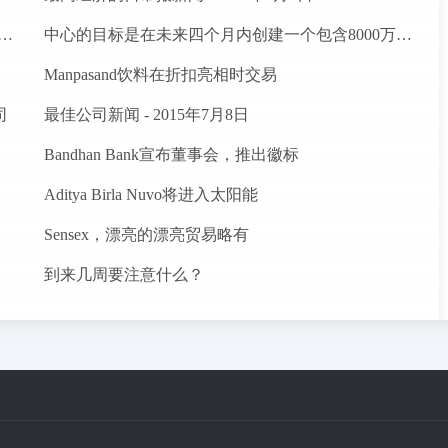
建立Agritech基础设施基金;卢比的分配预算。200亿卢比
中心的目标是在未来四个月内创建一个包含8000万农民的数据库
Manpasand饮料在折扣亮相时交易
司
最佳公司新闻 - 2015年7月8日
Bandhan Bank宣布董事会，推出徽标
Aditya Birla Nuvo将进入太阳能
Sensex，漂亮的漂亮贸易略有
到来几周要注意什么？