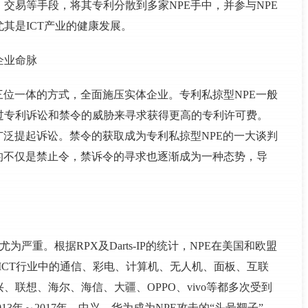
交易等手段，将其专利分散到多家NPE手中，并参与NPE
其是ICT产业的健康发展。
企业命脉
”三位一体的方式，全面施压实体企业。专利私掠型NPE一般
过专利诉讼和禁令的威胁来寻求获得更高的专利许可费。
广泛提起诉讼。禁令的获取成为专利私掠型NPE的一大谈判
的不仅是禁止令，禁诉令的寻求也逐渐成为一种态势，导
。
为严重。根据RPX及Darts-IP的统计，NPE在美国和欧盟
国ICT行业中的通信、彩电、计算机、无人机、面板、互联
联想、海尔、海信、大疆、OPPO、vivo等都多次受到
13年～2017年，中兴、华为成为NPE攻击的“头号靶子”。