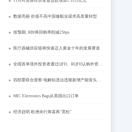
11月对实体经济发放贷款增加1.53万亿元
数据亮丽 价值不高中国修船业谋求高质量转型
按预期; RBI将回购率削减25bps
医疗器械供应链将快速迈入黄金十年的发展赛道
全国首单境外投资者通过QFII、RQFII认购外资私募基金落地上海
四部委联合督察 电解铝违法违规新增产能冒头就打
MIC Electronics Bags从美国出口订单
经济趋弱 欧洲央行筹谋再“宽松”