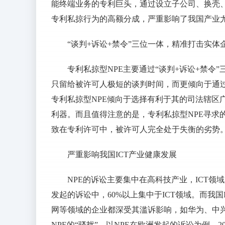
能终端业务的专利巨头，通过设立子公司、换壳、
专利私掠行为的高额分成，严重影响了我国产业尤
“谈判+诉讼+禁令”三位一体，精准打击实体
专利私掠型NPE主要通过“谈判+诉讼+禁令
只留给被许可人极短的谈判时间，而更倾向于通
专利私掠型NPE倾向于选择有利于其的司法辖区
利器。而且值得注意的是，专利私掠型NPE寻求
致在专利许可中，被许可人完全处于失衡的劣势
严重影响我国ICT产业健康发展
NPE的诉讼主要集中在高科技产业，ICT领域尤
发起的诉讼中，60%以上集中于ICT领域。而我
网等领域的企业都深受其滥诉影响，如华为、中兴、
NPE的“骚扰”。以NPE在欧洲发起的诉讼为例，20