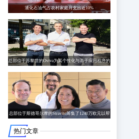
液化石油气占农村家庭月支出近10%
总部位于苏黎世的Oviva为其个性化与基于应用程序的
饮食和生活方式指导筹集了6750万欧元的C轮融资
总部位于斯德哥尔摩的Stravito筹集了1240万欧元以帮
助公司更好地了解客户行为
热门文章