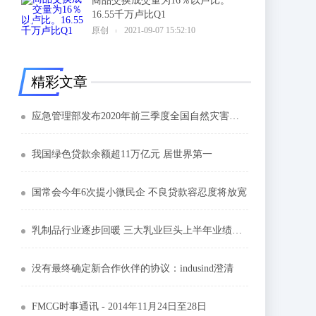
商品交换成交量为16％以卢比。
16.55千万卢比Q1
6
原创
2021-09-07 15:52:10
精彩文章
应急管理部发布2020年前三季度全国自然灾害情况
我国绿色贷款余额超11万亿元 居世界第一
国常会今年6次提小微民企 不良贷款容忍度将放宽
乳制品行业逐步回暖 三大乳业巨头上半年业绩抢眼
没有最终确定新合作伙伴的协议：indusind澄清
FMCG时事通讯 - 2014年11月24日至28日