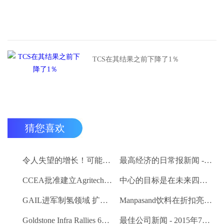
TCS在其结果之前下降了1％
猜您喜欢
令人失望的增长！可能在下面的估计值为2.7％
最高经济的日常报新闻 - 2015年7月9日
CCEA批准建立Agritech基础设施基金;卢比的分配预算。200亿卢比
中心的目标是在未来四个月内创建一个包含8000万农民的数据库
GAIL进军制氢领域 扩大其可再生能源产品组合
Manpasand饮料在折扣亮相时交易
Goldstone Infra Rallies 6％;计划出售聚合物绝缘人司
最佳公司新闻 - 2015年7月8日