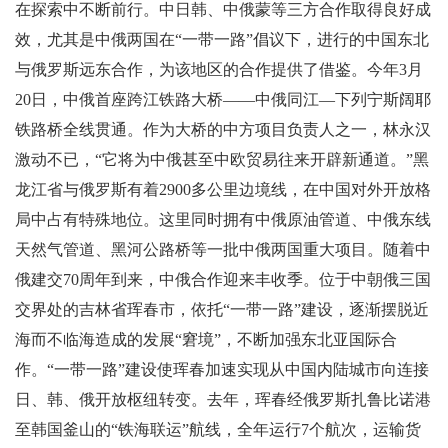
在探索中不断前行。中日韩、中俄蒙等三方合作取得良好成
效，尤其是中俄两国在“一带一路”倡议下，进行的中国东北
与俄罗斯远东合作，为该地区的合作提供了借鉴。今年3月
20日，中俄首座跨江铁路大桥——中俄同江—下列宁斯阔耶
铁路桥全线贯通。作为大桥的中方项目负责人之一，林永汉
激动不已，“它将为中俄甚至中欧贸易往来开辟新通道。”黑
龙江省与俄罗斯有着2900多公里边境线，在中国对外开放格
局中占有特殊地位。这里同时拥有中俄原油管道、中俄东线
天然气管道、黑河公路桥等一批中俄两国重大项目。随着中
俄建交70周年到来，中俄合作迎来丰收季。位于中朝俄三国
交界处的吉林省珲春市，依托“一带一路”建设，逐渐摆脱近
海而不临海造成的发展“窘境”，不断加强东北亚国际合
作。“一带一路”建设使珲春加速实现从中国内陆城市向连接
日、韩、俄开放枢纽转变。去年，珲春经俄罗斯扎鲁比诺港
至韩国釜山的“铁海联运”航线，全年运行7个航次，运输货