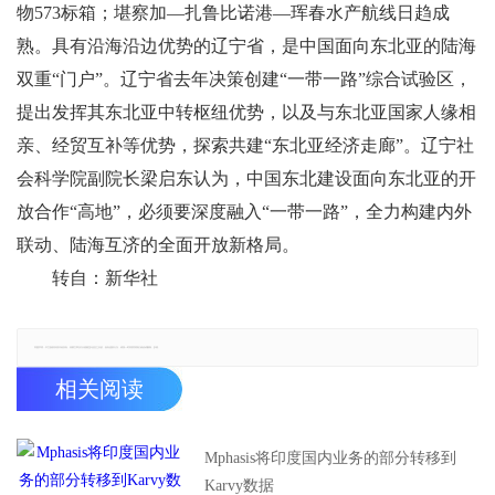
物573标箱；堪察加—扎鲁比诺港—珲春水产航线日趋成
熟。具有沿海沿边优势的辽宁省，是中国面向东北亚的陆海
双重“门户”。辽宁省去年决策创建“一带一路”综合试验区，
提出发挥其东北亚中转枢纽优势，以及与东北亚国家人缘相
亲、经贸互补等优势，探索共建“东北亚经济走廊”。辽宁社
会科学院副院长梁启东认为，中国东北建设面向东北亚的开
放合作“高地”，必须要深度融入“一带一路”，全力构建内外
联动、陆海互济的全面开放新格局。
转自：新华社
郑重声明：本文版权归原作者所有，转载文章仅为传播更多信息之目的，如有侵权行为，请第一时间联系我们修改或删除，多谢。
相关阅读
Mphasis将印度国内业务的部分转移到
Karvy数据