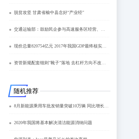
脱贫攻坚 甘肃省榆中县念好“产业经”
交通运输部：鼓励民企参与高速服务区经营、自动驾驶等新业态建设
现价总量820754亿元 2017年我国GDP最终核实数据发布
资管新规配套细则“靴子”落地 去杠杆方向不改节奏放缓
随机推荐
8月新能源乘用车批发销量突破10万辆 同比增长43.7%
2020年我国将基本解决清洁能源消纳问题