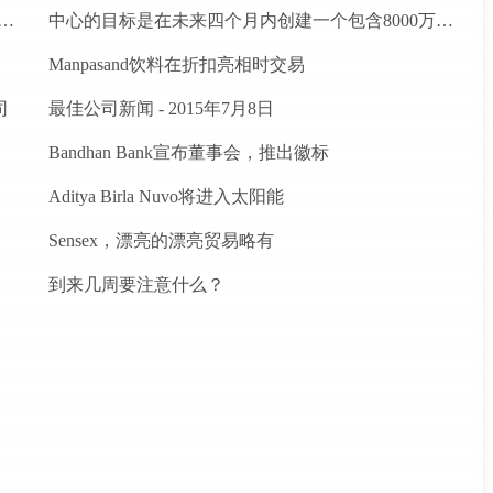
建立Agritech基础设施基金;卢比的分配预算。200亿卢比
中心的目标是在未来四个月内创建一个包含8000万农民的数据库
Manpasand饮料在折扣亮相时交易
司
最佳公司新闻 - 2015年7月8日
Bandhan Bank宣布董事会，推出徽标
Aditya Birla Nuvo将进入太阳能
Sensex，漂亮的漂亮贸易略有
到来几周要注意什么？