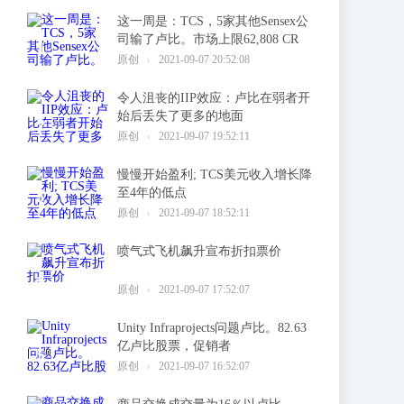
这一周是：TCS，5家其他Sensex公
司输了卢比。市场上限62,808 CR
1
原创
2021-09-07 20:52:08
令人沮丧的IIP效应：卢比在弱者开
始后丢失了更多的地面
2
原创
2021-09-07 19:52:11
慢慢开始盈利; TCS美元收入增长降
至4年的低点
3
原创
2021-09-07 18:52:11
喷气式飞机飙升宣布折扣票价
4
原创
2021-09-07 17:52:07
Unity Infraprojects问题卢比。82.63
亿卢比股票，促销者
5
原创
2021-09-07 16:52:07