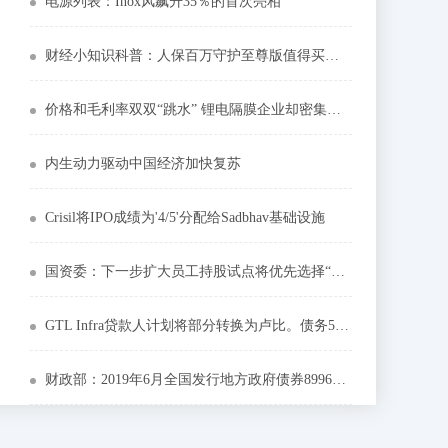
电源列表：Inox风飙升35％的首次亮相
财经小知识科普：人保百万守护至尊版值得买吗有意外险客户说了大实话
价格和毛利率双双“跳水” 锂电隔膜企业却密集扩产
内生动力驱动中国经济加快复苏
Crisil将IPO成绩为'4/5'分配给Sadbhav基础设施
国资委：下一步扩大员工持股试点将优先选择“双百企业”
GTL Infra贷款人计划将部分转换为卢比。债务5000亿亿亿卢比：举报
财政部：2019年6月全国发行地方政府债券8996亿元