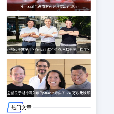
液化石油气占农村家庭月支出近10%
总部位于苏黎世的Oviva为其个性化与基于应用程序的
饮食和生活方式指导筹集了6750万欧元的C轮融资
总部位于斯德哥尔摩的Stravito筹集了1240万欧元以帮
助公司更好地了解客户行为
热门文章