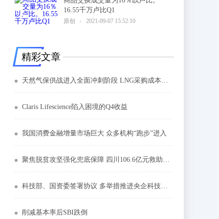
商品交换成交量为16％以卢比。
16.55千万卢比Q1
6
原创
2021-09-07 15:52:10
精彩文章
天然气保供战进入全面冲刺阶段 LNG采购成本升五成
Claris Lifescience陷入困境的Q4收益
我国消费金融增量市场巨大 众多机构“跑步”进入
聚焦脱贫攻坚强化兜底保障 四川106.6亿元救助补助困难群众
科技部、国资委签署协议 多举措推进央企科技创新
削减基本率后SBI跌倒