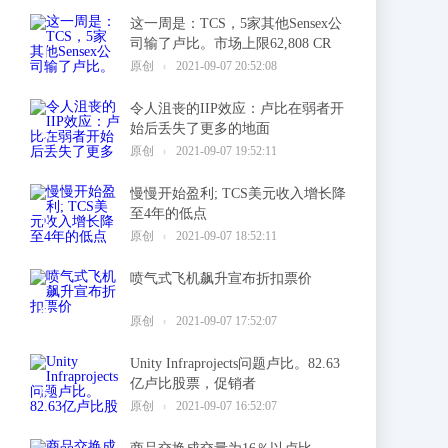
这一周是：TCS，5家其他Sensex公
司输了卢比。市场上限62,808 CR
1
原创
2021-09-07 20:52:08
令人沮丧的IIP效应：卢比在弱者开
始后丢失了更多的地面
2
原创
2021-09-07 19:52:11
慢慢开始盈利; TCS美元收入增长降
至4年的低点
3
原创
2021-09-07 18:52:11
喷气式飞机飙升宣布折扣票价
4
原创
2021-09-07 17:52:07
Unity Infraprojects问题卢比。82.63
亿卢比股票，促销者
5
原创
2021-09-07 16:52:07