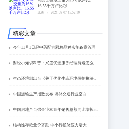
商品交换成交量为16％以卢比。
16.55千万卢比Q1
6
原创
2021-09-07 15:52:10
精彩文章
今年11月1日起中药配方颗粒品种实施备案管理
财经小知识科普：兴盛优选服务经理待遇怎么样有个这数的收入
生态环境部出台《关于优化生态环境保护执法方式提高执法效能的指导意见》
中国运输生产指数发布 填补交通行业空白
中国房地产百强企业2018年销售总额同比增长33.2%
结构性存款量价齐跌 中小行揽储压力增大