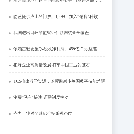
新建商业地产销售下降态势显著 行业进入高度竞争期
靛蓝提供卢比的门票。1,499，加入“销售”种族
我国进出口环节监管证件联网核查全覆盖
依赖基础设施Q4税收净利润。459亿卢比;运营利润率为20.2％
把脉企业高质量发展 打牢中国工业的基石
TCS推出教学资源，以帮助减少英国数字技能差距
消费“马车”提速 还需制度拉动
齐力工业对全球铝价持乐观态度