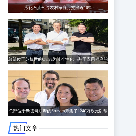
液化石油气占农村家庭月支出近10%
总部位于苏黎世的Oviva为其个性化与基于应用程序的
饮食和生活方式指导筹集了6750万欧元的C轮融资
总部位于斯德哥尔摩的Stravito筹集了1240万欧元以帮
助公司更好地了解客户行为
热门文章