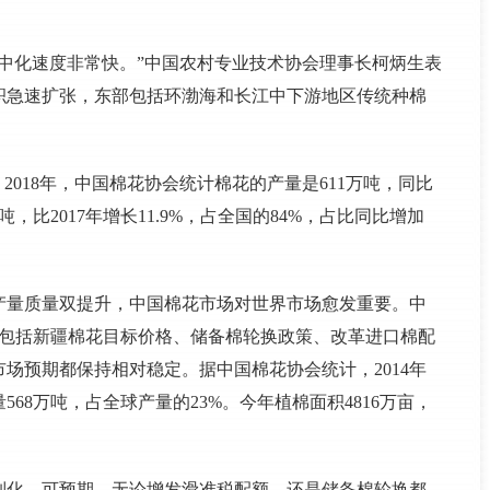
中化速度非常快。”中国农村专业技术协会理事长柯炳生表
积急速扩张，东部包括环渤海和长江中下游地区传统种棉
2018年，中国棉花协会统计棉花的产量是611万吨，同比
，比2017年增长11.9%，占全国的84%，占比同比增加
产量质量双提升，中国棉花市场对世界市场愈发重要。中
了包括新疆棉花目标价格、储备棉轮换政策、改革进口棉配
场预期都保持相对稳定。据中国棉花协会统计，2014年
量568万吨，占全球产量的23%。今年植棉面积4816万亩，
制化、可预期，无论增发滑准税配额，还是储备棉轮换都