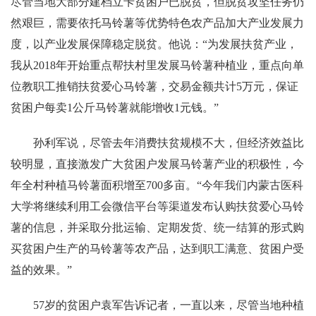
尽管当地大部分建档立卡贫困户已脱贫，但脱贫攻坚任务仍
然艰巨，需要依托马铃薯等优势特色农产品加大产业发展力
度，以产业发展保障稳定脱贫。他说：“为发展扶贫产业，
我从2018年开始重点帮扶村里发展马铃薯种植业，重点向单
位教职工推销扶贫爱心马铃薯，交易金额共计5万元，保证
贫困户每卖1公斤马铃薯就能增收1元钱。”
孙利军说，尽管去年消费扶贫规模不大，但经济效益比
较明显，直接激发广大贫困户发展马铃薯产业的积极性，今
年全村种植马铃薯面积增至700多亩。“今年我们内蒙古医科
大学将继续利用工会微信平台等渠道发布认购扶贫爱心马铃
薯的信息，并采取分批运输、定期发货、统一结算的形式购
买贫困户生产的马铃薯等农产品，达到职工满意、贫困户受
益的效果。”
57岁的贫困户袁军告诉记者，一直以来，尽管当地种植