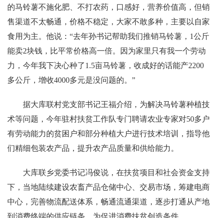
的马铃薯不施化肥、不打农药，口感好，营养价值高，但销
售渠道不太畅通，价格不稳定，大家不敢多种，主要以自家
食用为主。他说：“去年孙书记帮助我们推销马铃薯，1公斤
能卖2块钱，比平常价格高一倍。因为家里只有我一个劳动
力，今年我下决心种了1.5亩马铃薯，收成好的话能产2200
多公斤，增收4000多元是没问题的。”
据大库联村党支部书记王福介绍，为解决马铃薯种植技
术等问题，今年驻村扶贫工作队专门聘请农业专家对50多户
有劳动能力的贫困户和部分种植大户进行技术培训，指导他
们精细包装农产品，提升农产品质量和供给能力。
大库联乡党委书记冯俊说，在扶贫项目和社会资金支持
下，当地陆续建设农畜产品仓储中心、交易市场，筹建电商
中心，完善物流配送体系，畅通流通渠道，逐步打通从产地
到消费终端的供应链条，为促进消费扶贫创造条件。