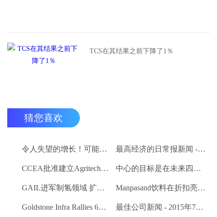
TCS在其结果之前下降了1％
猜您喜欢
令人失望的增长！可能在下面的估计值为2.7％
最高经济的日常报新闻 - 2015年7月9日
CCEA批准建立Agritech基础设施基金;卢比的分配预算。200亿卢比
中心的目标是在未来四个月内创建一个包含8000万农民的数据库
GAIL进军制氢领域 扩大其可再生能源产品组合
Manpasand饮料在折扣亮相时交易
Goldstone Infra Rallies 6％;计划出售聚合物绝缘人司
最佳公司新闻 - 2015年7月8日