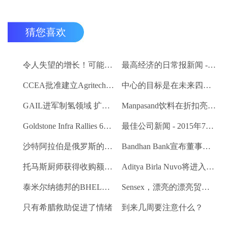
猜您喜欢
令人失望的增长！可能在下面的估计值为2.7％
最高经济的日常报新闻 - 2015年7月9日
CCEA批准建立Agritech基础设施基金;卢比的分配预算。200亿卢比
中心的目标是在未来四个月内创建一个包含8000万农民的数据库
GAIL进军制氢领域 扩大其可再生能源产品组合
Manpasand饮料在折扣亮相时交易
Goldstone Infra Rallies 6％;计划出售聚合物绝缘人司
最佳公司新闻 - 2015年7月8日
沙特阿拉伯是俄罗斯的背后离开美国吗？
Bandhan Bank宣布董事会，推出徽标
托马斯厨师获得收购额外的办公空间
Aditya Birla Nuvo将进入太阳能
泰米尔纳德邦的BHEL佣金500 MW热量单位
Sensex，漂亮的漂亮贸易略有
只有希腊救助促进了情绪
到来几周要注意什么？