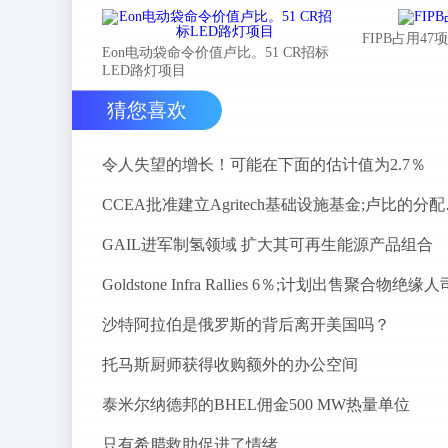
FIPB占用4
Eon电动袋命令价值卢比。51 CR招标
LED路灯项目
猜您喜欢
令人失望的增长！可能在下面的估计值为2.7％
CCEA批准
GAIL进军制氢领域 扩大其可再生能源产品组合
Goldstone Infra Rallies 6％;计划出售聚合物绝缘人
沙特阿拉伯是俄罗斯的背后离开美国吗？
托马斯厨师获得收购额外的办公空间
泰米尔纳德邦的BHEL佣金500 MW热量单位
只有希腊救助促进了情绪