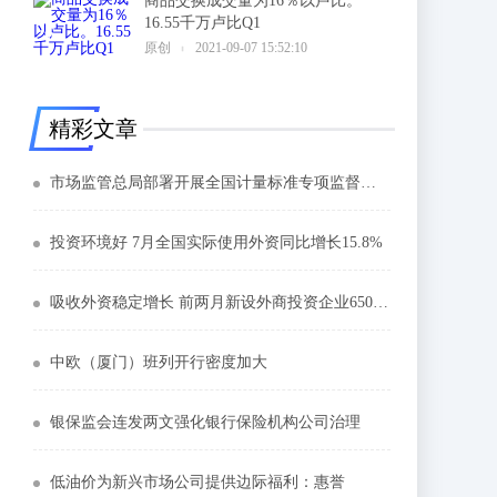
商品交换成交量为16％以卢比。
16.55千万卢比Q1
6
原创
2021-09-07 15:52:10
精彩文章
市场监管总局部署开展全国计量标准专项监督检查
投资环境好 7月全国实际使用外资同比增长15.8%
吸收外资稳定增长 前两月新设外商投资企业6509家
中欧（厦门）班列开行密度加大
银保监会连发两文强化银行保险机构公司治理
低油价为新兴市场公司提供边际福利：惠誉