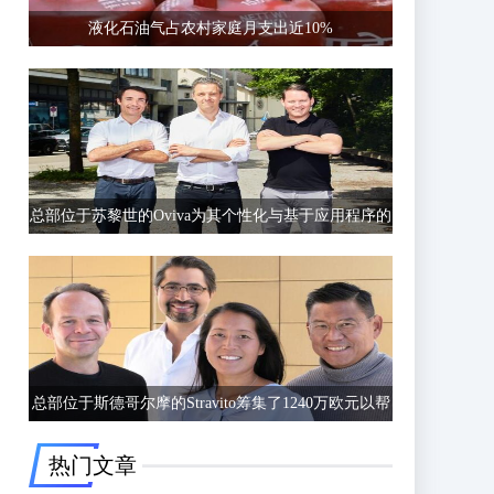
液化石油气占农村家庭月支出近10%
总部位于苏黎世的Oviva为其个性化与基于应用程序的
饮食和生活方式指导筹集了6750万欧元的C轮融资
总部位于斯德哥尔摩的Stravito筹集了1240万欧元以帮
助公司更好地了解客户行为
热门文章