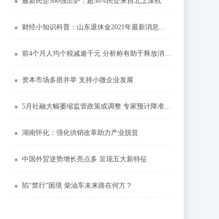
最新民企500强出炉：超50%民企来自北上深杭
财经小知识科普：山东退休金2021年最新消息公布了吗养老金还会上调吗
前4个月人均个税减逾千元 分析称有助于释放消费潜力
资本市场多措并举 支持小微企业发展
5月社融大幅萎缩监管政策或调整 专家预计降准可期
湖南怀化：强化供销改革助力产业脱贫
中国外贸逆势增长亮点多 呈现五大新特征
陷“禁行”困境 柴油车未来路在何方？