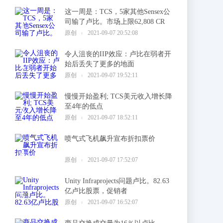
这一周是：TCS，5家其他Sensex公
司输了卢比。市场上限62,808 CR
1
原创
2021-09-07 20:52:08
令人沮丧的IIP效应：卢比在弱者开
始后丢失了更多的地面
2
原创
2021-09-07 19:52:11
慢慢开始盈利; TCS美元收入增长降
至4年的低点
3
原创
2021-09-07 18:52:11
喷气式飞机飙升宣布折扣票价
4
原创
2021-09-07 17:52:07
Unity Infraprojects问题卢比。82.63
亿卢比股票，促销者
5
原创
2021-09-07 16:52:07