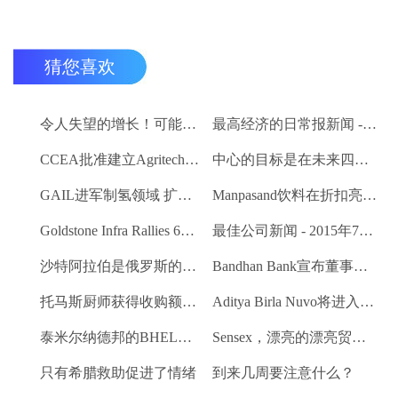
猜您喜欢
令人失望的增长！可能在下面的估计值为2.7％
最高经济的日常报新闻 - 2015年7月9日
CCEA批准建立Agritech基础设施基金;卢比的分配预算。200亿卢比
中心的目标是在未来四个月内创建一个包含8000万农民的数据库
GAIL进军制氢领域 扩大其可再生能源产品组合
Manpasand饮料在折扣亮相时交易
Goldstone Infra Rallies 6％;计划出售聚合物绝缘人司
最佳公司新闻 - 2015年7月8日
沙特阿拉伯是俄罗斯的背后离开美国吗？
Bandhan Bank宣布董事会，推出徽标
托马斯厨师获得收购额外的办公空间
Aditya Birla Nuvo将进入太阳能
泰米尔纳德邦的BHEL佣金500 MW热量单位
Sensex，漂亮的漂亮贸易略有
只有希腊救助促进了情绪
到来几周要注意什么？