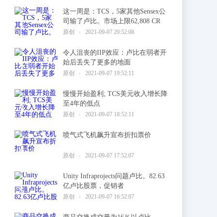
这一周是：TCS，5家其他Sensex公
司输了卢比。市场上限62,808 CR
1
原创
2021-09-07 20:52:08
令人沮丧的IIP效应：卢比在弱者开
始后丢失了更多的地面
2
原创
2021-09-07 19:52:11
慢慢开始盈利; TCS美元收入增长降
至4年的低点
3
原创
2021-09-07 18:52:11
喷气式飞机飙升宣布折扣票价
4
原创
2021-09-07 17:52:07
Unity Infraprojects问题卢比。82.63
亿卢比股票，促销者
5
原创
2021-09-07 16:52:07