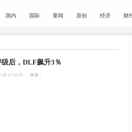
国内
国际
要闻
原创
经济
财
评级后，DLF飙升3％
31 11:52:35
来源：