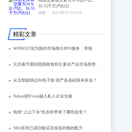
商品交换成交量为16％以卢比。
16.55千万卢比Q1
6
原创
2021-09-07 15:52:10
精彩文章
WIPRO计划为国内市场推出BPO服务：举报
元旦春节期间我国粮食和主要农产品市场形势稳定向好
从太阳能级迈向电子级 国产多晶硅路有多远？
Nabard的Foray融入私人企业仓储
电商“上山下乡”给农村带来了哪些改变？
NRx宣布已成功验证其候选药物的配方