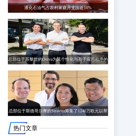
液化石油气占农村家庭月支出近10%
总部位于苏黎世的Oviva为其个性化与基于应用程序的
饮食和生活方式指导筹集了6750万欧元的C轮融资
总部位于斯德哥尔摩的Stravito筹集了1240万欧元以帮
助公司更好地了解客户行为
热门文章