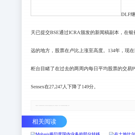
DLF
天已提交BSE通过ICRA颁发的新闻稿副本，在
远的地方，股票在卢比上涨至高度。134年，现在以卢
柜台目睹了在过去的两周内每日平均股票的交易约585​
Sensex在27,247人下降了149分。
郑重声明：本文版权归原作者所有，转载文章仅为传播更多信息之目的，如有侵权行为，请第一时间联系我们修改或删除，多谢。
相关阅读