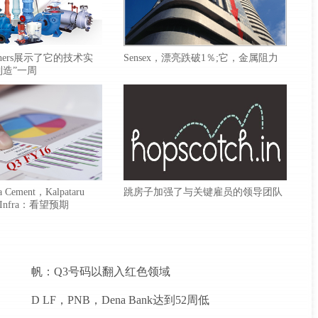
Brothers展示了它的技术实
Sensex，漂亮跌破1％;它，金属阻力
制造”一周
 Cement，Kalpataru
跳房子加强了与关键雇员的领导团队
 Infra：看望预期
帆：Q3号码以翻入红色领域
D LF，PNB，Dena Bank达到52周低