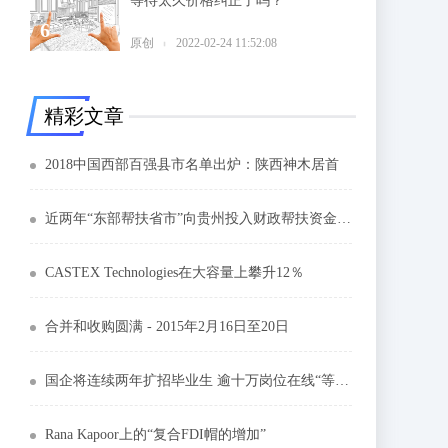
等待太久价格纠正了吗？
6
原创
2022-02-24 11:52:08
精彩文章
2018中国西部百强县市名单出炉：陕西神木居首
近两年“东部帮扶省市”向贵州投入财政帮扶资金34.44亿元
CASTEX Technologies在大容量上攀升12％
合并和收购圆满 - 2015年2月16日至20日
国企将连续两年扩招毕业生 逾十万岗位在线“等你来”
Rana Kapoor上的“复合FDI帽的增加”