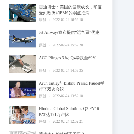
雷迪博士：美国的健康成长，印度
受到欧洲和EMS的弱点抵消
1
原创
2022-02-24 16:52:10
Jet Airways宣布提供“运气票”优惠
2
原创
2022-02-24 15:52:20
ACC Plinges 3％; Q4净跌至69％
3
原创
2022-02-24 14:52:25
Arun Jaitley与Bishnu Prasad Paudel举
行了双边会议
4
原创
2022-02-24 13:52:10
Hinduja Global Solutions Q3 FY16
PAT达171万卢比
5
原创
2022-02-24 12:52:21