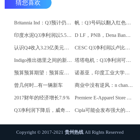
猜您喜欢
Britannia Ind：Q3预计仍然保持强劲
帆：Q3号码以翻入红色领域
印度水泥Q3净利润以5.5卢比;销量下降10.3％
D LF，PNB，Dena Bank达到52周低
认识Q4收入3.23亿美元VS $ 3.18 BN（QOQ）
CESC Q3净利润以卢比。112亿卢比
Indigo推出德里之间的新航班到昌迪加尔和斋浦尔到浦那路线
塔塔电机：Q3净利润可能会落下
预算预算期望：预算应该有一些有利的改革电子商务
诺基亚，印度工业大学研究所 - 马德拉斯促进印度农村的宽带连接
曾几何时...有一辆新车
商业中没有逆风：n chandrasekaran，tcs
2017财年的经济增长7.9％
Premiere E-Apparel Store Yellowfashion.in Forays进入Srilanka
Q3净利润下降后，威奇庄园项目下跌6.7％
Cipla可能会发布强大的Q3收益
Copyright © 2017-2021
贵州热线
All Rights Reserved