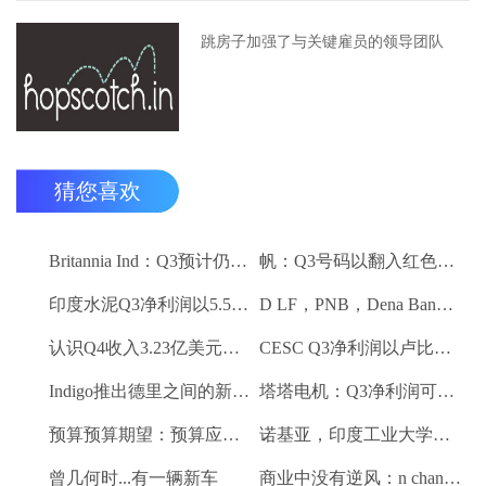
跳房子加强了与关键雇员的领导团队
猜您喜欢
Britannia Ind：Q3预计仍然保持强劲
帆：Q3号码以翻入红色领域
印度水泥Q3净利润以5.5卢比;销量下降10.3％
D LF，PNB，Dena Bank达到52周低
认识Q4收入3.23亿美元VS $ 3.18 BN（QOQ）
CESC Q3净利润以卢比。112亿卢比
Indigo推出德里之间的新航班到昌迪加尔和斋浦尔到浦那路线
塔塔电机：Q3净利润可能会落下
预算预算期望：预算应该有一些有利的改革电子商务
诺基亚，印度工业大学研究所 - 马德拉斯促进印度农村的宽带连接
曾几何时...有一辆新车
商业中没有逆风：n chandrasekaran，tcs