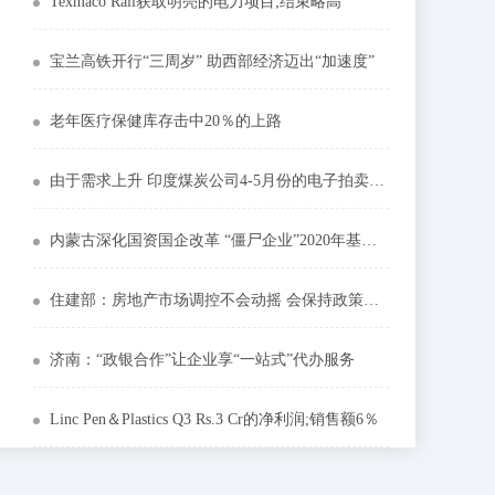
Texmaco Rail获取明亮的电力项目;结束略高
宝兰高铁开行“三周岁” 助西部经济迈出“加速度”
老年医疗保健库存击中20％的上路
由于需求上升 印度煤炭公司4-5月份的电子拍卖销售额同比增长52%
内蒙古深化国资国企改革 “僵尸企业”2020年基本出清
住建部：房地产市场调控不会动摇 会保持政策连续性
济南：“政银合作”让企业享“一站式”代办服务
Linc Pen＆Plastics Q3 Rs.3 Cr的净利润;销售额6％