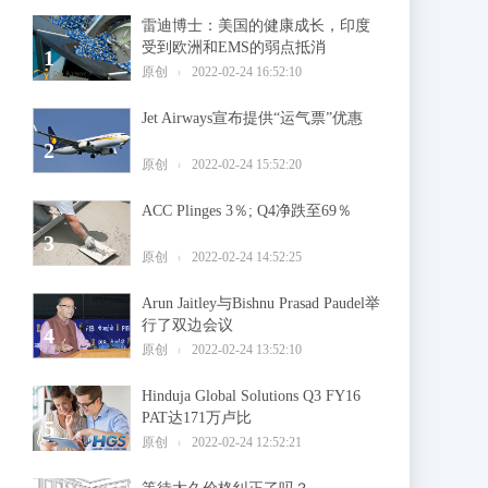
雷迪博士：美国的健康成长，印度
受到欧洲和EMS的弱点抵消
1
原创
2022-02-24 16:52:10
Jet Airways宣布提供“运气票”优惠
2
原创
2022-02-24 15:52:20
ACC Plinges 3％; Q4净跌至69％
3
原创
2022-02-24 14:52:25
Arun Jaitley与Bishnu Prasad Paudel举
行了双边会议
4
原创
2022-02-24 13:52:10
Hinduja Global Solutions Q3 FY16
PAT达171万卢比
5
原创
2022-02-24 12:52:21