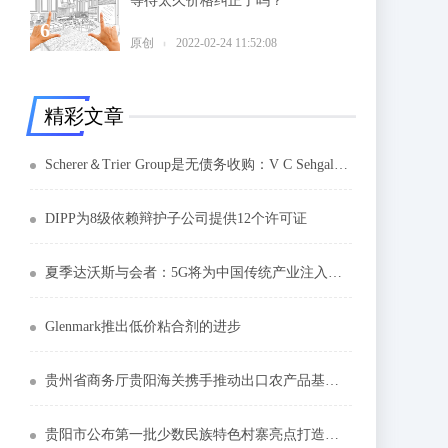
等待太久价格纠正了吗？
6
原创
2022-02-24 11:52:08
精彩文章
Scherer＆Trier Group是无债务收购：V C Sehgal，Motheron Sumi董事长
DIPP为8级依赖辩护子公司提供12个许可证
夏季达沃斯与会者：5G将为中国传统产业注入新动能
Glenmark推出低价粘合剂的进步
贵州省商务厅贵阳海关携手推动出口农产品基地备案登记工作
贵阳市公布第一批少数民族特色村寨亮点打造提升名单