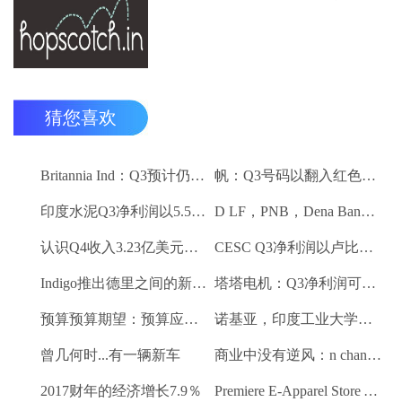
猜您喜欢
Britannia Ind：Q3预计仍然保持强劲
帆：Q3号码以翻入红色领域
印度水泥Q3净利润以5.5卢比;销量下降10.3％
D LF，PNB，Dena Bank达到52周低
认识Q4收入3.23亿美元VS $ 3.18 BN（QOQ）
CESC Q3净利润以卢比。112亿卢比
Indigo推出德里之间的新航班到昌迪加尔和斋浦尔到浦那路线
塔塔电机：Q3净利润可能会落下
预算预算期望：预算应该有一些有利的改革电子商务
诺基亚，印度工业大学研究所 - 马德拉斯促进印度农村的宽带连接
曾几何时...有一辆新车
商业中没有逆风：n chandrasekaran，tcs
2017财年的经济增长7.9％
Premiere E-Apparel Store Yellowfashion.in Forays进入Srilanka