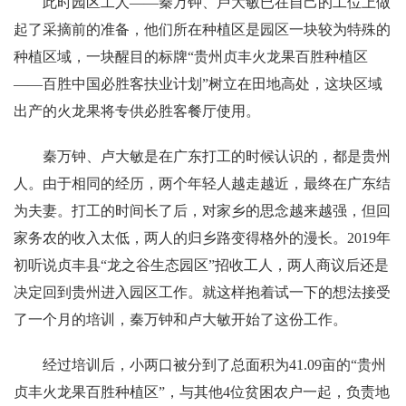
此时园区工人——秦万钟、卢大敏已在自己的工位上做
起了采摘前的准备，他们所在种植区是园区一块较为特殊的
种植区域，一块醒目的标牌“贵州贞丰火龙果百胜种植区
——百胜中国必胜客扶业计划”树立在田地高处，这块区域
出产的火龙果将专供必胜客餐厅使用。
秦万钟、卢大敏是在广东打工的时候认识的，都是贵州
人。由于相同的经历，两个年轻人越走越近，最终在广东结
为夫妻。打工的时间长了后，对家乡的思念越来越强，但回
家务农的收入太低，两人的归乡路变得格外的漫长。2019年
初听说贞丰县“龙之谷生态园区”招收工人，两人商议后还是
决定回到贵州进入园区工作。就这样抱着试一下的想法接受
了一个月的培训，秦万钟和卢大敏开始了这份工作。
经过培训后，小两口被分到了总面积为41.09亩的“贵州
贞丰火龙果百胜种植区”，与其他4位贫困农户一起，负责地