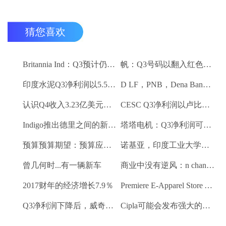
猜您喜欢
Britannia Ind：Q3预计仍然保持强劲
帆：Q3号码以翻入红色领域
印度水泥Q3净利润以5.5卢比;销量下降10.3％
D LF，PNB，Dena Bank达到52周低
认识Q4收入3.23亿美元VS $ 3.18 BN（QOQ）
CESC Q3净利润以卢比。112亿卢比
Indigo推出德里之间的新航班到昌迪加尔和斋浦尔到浦那路线
塔塔电机：Q3净利润可能会落下
预算预算期望：预算应该有一些有利的改革电子商务
诺基亚，印度工业大学研究所 - 马德拉斯促进印度农村的宽带连接
曾几何时...有一辆新车
商业中没有逆风：n chandrasekaran，tcs
2017财年的经济增长7.9％
Premiere E-Apparel Store Yellowfashion.in Forays进入Srilanka
Q3净利润下降后，威奇庄园项目下跌6.7％
Cipla可能会发布强大的Q3收益