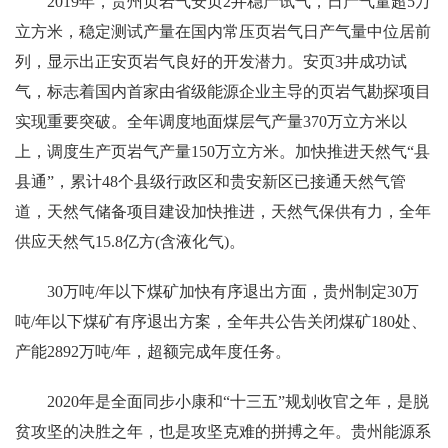
2019年，贵州页岩气安页2井稳产试气，日产气量超5万
立方米，稳定测试产量在国内常压页岩气日产气量中位居前
列，显示出正安页岩气良好的开发潜力。安页3井成功试
气，标志着国内首家由省级能源企业主导的页岩气勘探项目
实现重要突破。全年调度地面煤层气产量370万立方米以
上，调度生产页岩气产量150万立方米。加快推进天然气“县
县通”，累计48个县级行政区和贵安新区已接通天然气管
道，天然气储备项目建设加快推进，天然气保供有力，全年
供应天然气15.8亿方(含液化气)。
30万吨/年以下煤矿加快有序退出方面，贵州制定30万
吨/年以下煤矿有序退出方案，全年共公告关闭煤矿180处、
产能2892万吨/年，超额完成年度任务。
2020年是全面同步小康和“十三五”规划收官之年，是脱
贫攻坚的决胜之年，也是攻坚克难的拼搏之年。贵州能源系