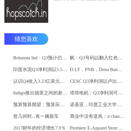
猜您喜欢
Britannia Ind：Q3预计仍然保持强劲
帆：Q3号码以翻入红色领域
印度水泥Q3净利润以5.5卢比;销量下降10.3％
D LF，PNB，Dena Bank达到52周低
认识Q4收入3.23亿美元VS $ 3.18 BN（QOQ）
CESC Q3净利润以卢比。112亿卢比
Indigo推出德里之间的新航班到昌迪加尔和斋浦尔到浦那路线
塔塔电机：Q3净利润可能会落下
预算预算期望：预算应该有一些有利的改革电子商务
诺基亚，印度工业大学研究所 - 马德拉斯促进印度农村的宽带连接
曾几何时...有一辆新车
商业中没有逆风：n chandrasekaran，tcs
2017财年的经济增长7.9％
Premiere E-Apparel Store Yellowfashion.in Forays进入Srilanka