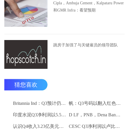
Cipla，Ambuja Cement，Kalpataru Power
和GMR Infra：看望预期
跳房子加强了与关键雇员的领导团队
猜您喜欢
Britannia Ind：Q3预计仍然保持强劲
帆：Q3号码以翻入红色领域
印度水泥Q3净利润以5.5卢比;销量下降10.3％
D LF，PNB，Dena Bank达到52周低
认识Q4收入3.23亿美元VS $ 3.18 BN（QOQ）
CESC Q3净利润以卢比。112亿卢比