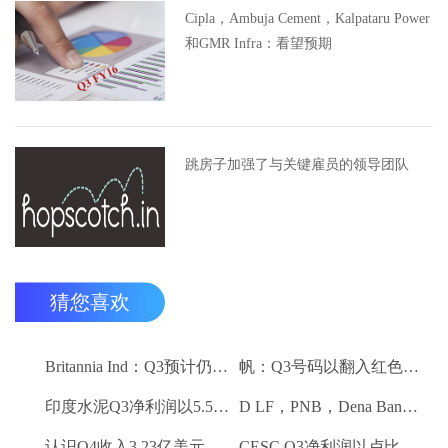
Cipla，Ambuja Cement，Kalpataru Power
和GMR Infra：看望预期
跳房子加强了与关键雇员的领导团队
猜您喜欢
Britannia Ind：Q3预计仍然保持强劲
帆：Q3号码以翻入红色领域
印度水泥Q3净利润以5.5卢比;销量下降10.3％
D LF，PNB，Dena Bank达到52周低
认识Q4收入3.23亿美元VS $ 3.18 BN（QOQ）
CESC Q3净利润以卢比。112亿卢比