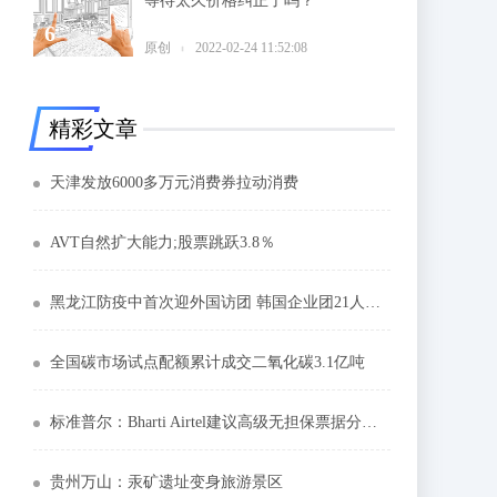
等待太久价格纠正了吗？
6
原创
2022-02-24 11:52:08
精彩文章
天津发放6000多万元消费券拉动消费
AVT自然扩大能力;股票跳跃3.8％
黑龙江防疫中首次迎外国访团 韩国企业团21人到访
全国碳市场试点配额累计成交二氧化碳3.1亿吨
标准普尔：Bharti Airtel建议高级无担保票据分配了“BBB-”评级
贵州万山：汞矿遗址变身旅游景区