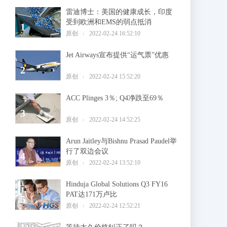
雷迪博士：美国的健康成长，印度
受到欧洲和EMS的弱点抵消
1
原创
2022-02-24 16:52:10
Jet Airways宣布提供“运气票”优惠
2
原创
2022-02-24 15:52:20
ACC Plinges 3％; Q4净跌至69％
3
原创
2022-02-24 14:52:25
Arun Jaitley与Bishnu Prasad Paudel举
行了双边会议
4
原创
2022-02-24 13:52:10
Hinduja Global Solutions Q3 FY16
PAT达171万卢比
5
原创
2022-02-24 12:52:21