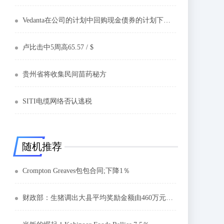
Vedanta在公司的计划中回购现金债券的计划下降了2％
卢比击中5周高65.57 / $
贵州省将收集民间苗药秘方
SITI电缆网络否认逃税
随机推荐
Crompton Greaves包包合同;下降1％
财政部：生猪调出大县平均奖励金额由460万元提高到600万元