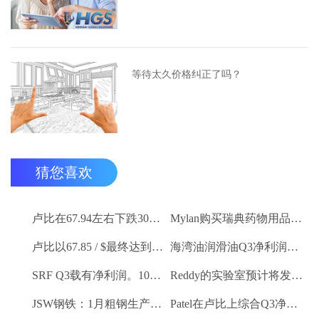
等待太久价格纠正了吗？
猜您喜欢
卢比在67.94左右下跌30杆，反对美元
Mylan购买瑞典药物用品Meda
卢比以67.85 / $最终达到5杆
海湾油润滑油Q3净利润卢比。26.2亿卢比
SRF Q3载有净利润。100.6亿卢比
Reddy的实验室预计将发布令人印象深刻的Q3号码
JSW钢铁：1月粗钢生产9.27 LK吨
Patel在卢比上综合Q3净利润。2.1亿卢比