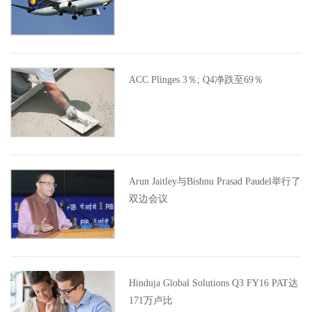
ACC Plinges 3％; Q4净跌至69％
Arun Jaitley与Bishnu Prasad Paudel举行了
双边会议
Hinduja Global Solutions Q3 FY16 PAT达
171万卢比