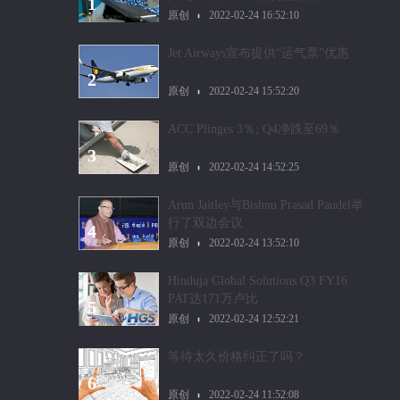
1
原创
2022-02-24 16:52:10
Jet Airways宣布提供“运气票”优惠
2
原创
2022-02-24 15:52:20
ACC Plinges 3％; Q4净跌至69％
3
原创
2022-02-24 14:52:25
Arun Jaitley与Bishnu Prasad Paudel举
行了双边会议
4
原创
2022-02-24 13:52:10
Hinduja Global Solutions Q3 FY16
PAT达171万卢比
5
原创
2022-02-24 12:52:21
等待太久价格纠正了吗？
6
原创
2022-02-24 11:52:08