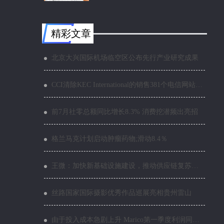
精彩文章
北京大兴国际机场临空区公布先行产业研究成果
CCI清除KEC International的销售381个电信网站的交易：举报
前7月社零总额同比增长8.3% 消费挖潜频出亮招
格兰马克计划启动肿瘤药物;滑动8.4％
王微：加快新基础设施建设，推动供应链复苏与智能创新
丝路国家国际摄影优秀作品巡展亮相贵州雷山
由于投入成本急剧上升 Marico第一季度利润同比下降6%