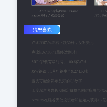
Arun Jaitley与Bishnu Prasad
Hin
Paudel举行了双边会议
FY16 P
猜您喜欢
卢比在67.94左右下跌30杆，反对美元
卢比以67.85 / $最终达到5杆
SRF Q3载有净利润。100.6亿卢比
JSW钢铁：1月粗钢生产9.27 LK吨
盖皮可能会发布贫穷的Q3数字