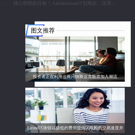
DB Realty Ender平;分配7.17卢比赎回偏好股份到子公司
雄心勃勃的目标！Askmebazaar计划筹款，设置进入“独角兽”俱乐部
图文推荐
投资者正在利用这两只纳斯达克股票加入潮流
Elrond区块链以极低的费用提供闪电般的交易速度并