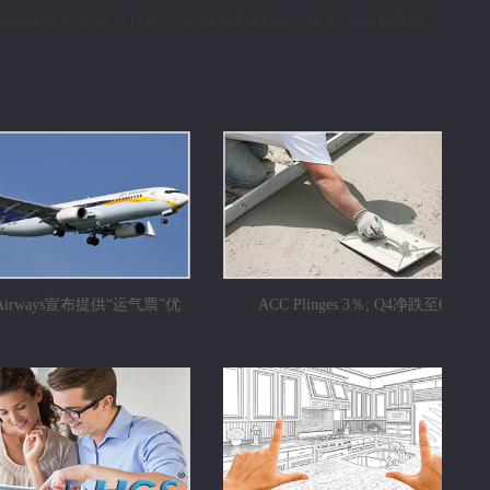
为传播更多信息之目的，如有侵权行为，请第一时间联系
t Airways宣布提供“运气票”优
ACC Plinges 3％; Q4净跌至69％