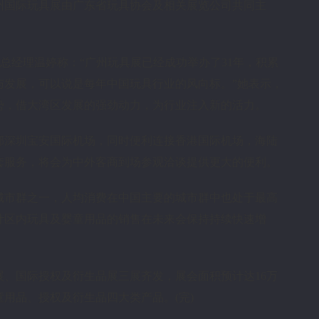
州国际玩具展由广东省玩具协会及相关展览公司共同主
级总经理温婷称：“广州玩具展已经成功举办了31年，积累
与发展，可以说是每年中国玩具行业的风向标。”她表示，
势，借大湾区发展的强劲动力，为行业注入新的活力。
邻深圳宝安国际机场，同时便利连接香港国际机场，海陆
套服务，将会为中外客商到场参观洽谈提供更大的便利。
城市群之一，人均消费在中国主要的城市群中也处于最高
计区内玩具及婴童用品的销售在未来会保持持续快速增
品展、国际授权及衍生品展三展齐发，展会面积预计达16万
用品、授权及衍生品四大类产品。(完)