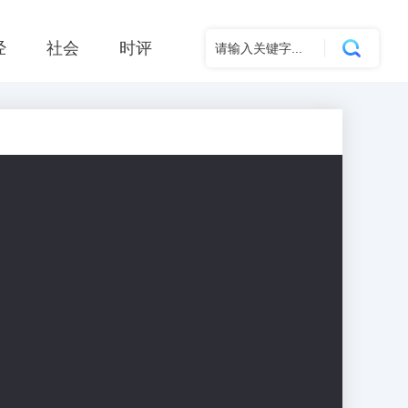
经
社会
时评