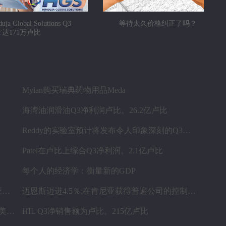
duja Global Solutions Q3
等待太久价格纠正了吗？
AT达171万卢比
Mylan购买瑞典药物用品Meda
海湾油润滑油Q3净利润卢比。26.2亿卢比
Reddy的实验室预计将发布令人印象深刻的Q3号码
Patel在卢比上综合Q3净利润。2.1亿卢比
每个人的经济学：衡量新的GDP
印度愿意考虑长期固定价格合同供应燃气供应：Piyush Goyal.
迈恩斯迈进4.5％;在肯尼亚获得普遍公司的控制股权
AffiCity在硅谷天使投资者和创始人获得1.2亿美元天使的资金
HIL Q3净销售额为卢比。215亿卢比