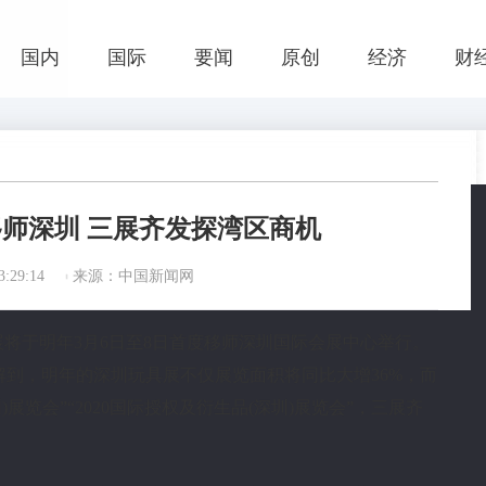
国内
国际
要闻
原创
经济
财
师深圳 三展齐发探湾区商机
:29:14
来源：中国新闻网
具展将于明年3月6日至8日首度移师深圳国际会展中心举行。
解到，明年的深圳玩具展不仅展览面积将同比大增36%，而
展览会”“2020国际授权及衍生品(深圳)展览会”，三展齐