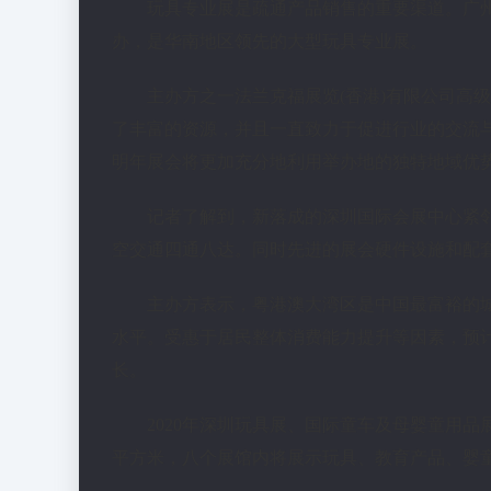
玩具专业展是疏通产品销售的重要渠道。广
办，是华南地区领先的大型玩具专业展。
主办方之一法兰克福展览(香港)有限公司高
了丰富的资源，并且一直致力于促进行业的交流
明年展会将更加充分地利用举办地的独特地域优
记者了解到，新落成的深圳国际会展中心紧
空交通四通八达。同时先进的展会硬件设施和配
主办方表示，粤港澳大湾区是中国最富裕的
水平。受惠于居民整体消费能力提升等因素，预
长。
2020年深圳玩具展、国际童车及母婴童用
平方米，八个展馆内将展示玩具、教育产品、婴童