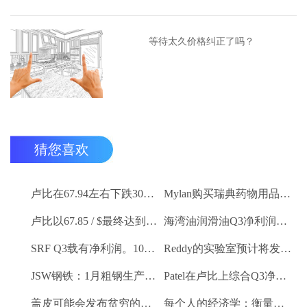
等待太久价格纠正了吗？
猜您喜欢
卢比在67.94左右下跌30杆，反对美元
Mylan购买瑞典药物用品Meda
卢比以67.85 / $最终达到5杆
海湾油润滑油Q3净利润卢比。26.2亿卢比
SRF Q3载有净利润。100.6亿卢比
Reddy的实验室预计将发布令人印象深刻的Q3号码
JSW钢铁：1月粗钢生产9.27 LK吨
Patel在卢比上综合Q3净利润。2.1亿卢比
盖皮可能会发布贫穷的Q3数字
每个人的经济学：衡量新的GDP