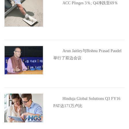
ACC Plinges 3％; Q4净跌至69％
Arun Jaitley与Bishnu Prasad Paudel
举行了双边会议
Hinduja Global Solutions Q3 FY16
PAT达171万卢比