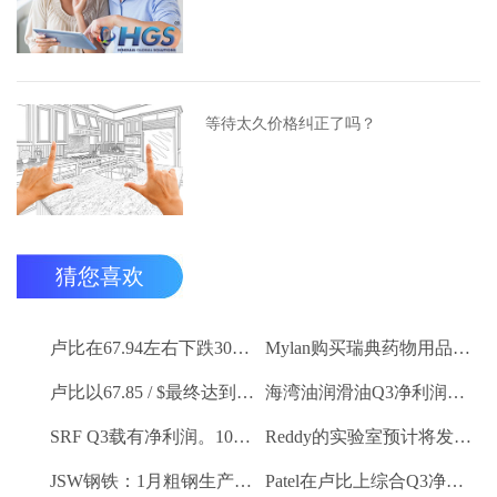
等待太久价格纠正了吗？
猜您喜欢
卢比在67.94左右下跌30杆，反对美元
Mylan购买瑞典药物用品Meda
卢比以67.85 / $最终达到5杆
海湾油润滑油Q3净利润卢比。26.2亿卢比
SRF Q3载有净利润。100.6亿卢比
Reddy的实验室预计将发布令人印象深刻的Q3号码
JSW钢铁：1月粗钢生产9.27 LK吨
Patel在卢比上综合Q3净利润。2.1亿卢比