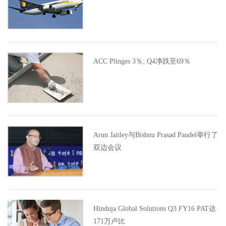
ACC Plinges 3％; Q4净跌至69％
Arun Jaitley与Bishnu Prasad Paudel举行了
双边会议
Hinduja Global Solutions Q3 FY16 PAT达
171万卢比