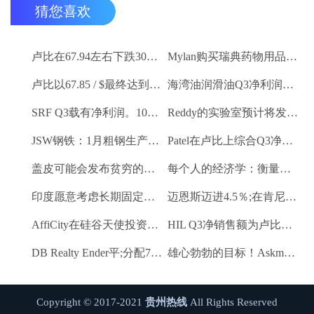
猜您喜欢
卢比在67.94左右下跌30杆，反对美元
Mylan购买瑞典药物用品Meda
卢比以67.85 / $最终达到5杆
海湾油润滑油Q3净利润卢比。26.2亿卢比
SRF Q3载有净利润。100.6亿卢比
Reddy的实验室预计将发布令人印象深刻的Q3号码
JSW钢铁：1月粗钢生产9.27 LK吨
Patel在卢比上综合Q3净利润。2.1亿卢比
盖皮可能会发布贫穷的Q3数字
每个人的经济学：衡量新的GDP
印度愿意考虑长期固定价格合同供应燃气供应：Piyush Goyal.
迈恩斯迈进4.5％;在肯尼亚获得普遍公司的控制股权
AffiCity在硅谷天使投资者和创始人获得1.2亿美元天使的资金
HIL Q3净销售额为卢比。215亿卢比
DB Realty Ender平;分配7.17卢比赎回偏好股份到子公司
雄心勃勃的目标！Askmebazaar计划筹款，设置进入“独角兽”俱乐部
Copyright © 2017-2021
贵州热线
All Rights Reserved